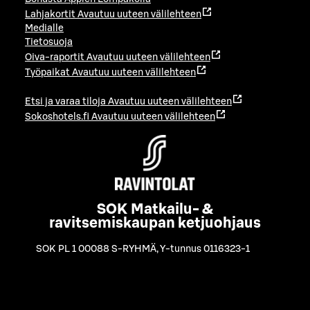
Lahjakortit
Avautuu uuteen välilehteen
Medialle
Tietosuoja
Oiva-raportit
Avautuu uuteen välilehteen
Työpaikat
Avautuu uuteen välilehteen
Etsi ja varaa tiloja
Avautuu uuteen välilehteen
Sokoshotels.fi
Avautuu uuteen välilehteen
SOK Matkailu- &
ravitsemiskaupan ketjuohjaus
SOK PL 1 00088 S-RYHMÄ
,
Y-tunnus 0116323-1