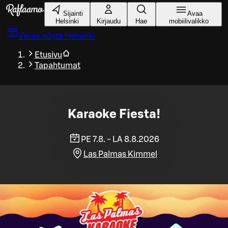
Siirry pääsisältöön
Sijainti
Avaa
Helsinki
Kirjaudu
Hae
mobiilivalikko
Varaa pöytä
Helsinki
Etusivu
Tapahtumat
Karaoke Fiesta!
PE 7.8. - LA 8.8.2026
Las Palmas Kimmel