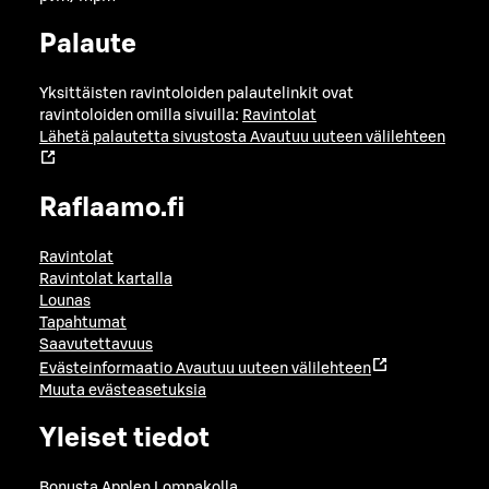
Palaute
Yksittäisten ravintoloiden palautelinkit ovat
ravintoloiden omilla sivuilla:
Ravintolat
Lähetä palautetta sivustosta
Avautuu uuteen välilehteen
Raflaamo.fi
Ravintolat
Ravintolat kartalla
Lounas
Tapahtumat
Saavutettavuus
Evästeinformaatio
Avautuu uuteen välilehteen
Muuta evästeasetuksia
Yleiset tiedot
Bonusta Applen Lompakolla