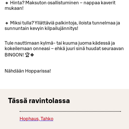
🔸 Hinta? Maksuton osallistuminen – nappaa kaverit
mukaan!
🔸 Miksi tulla? Yllättäviä palkintoja, iloista tunnelmaa ja
sunnuntain kevyin kilpailujännitys!
Tule nauttimaan kylmä- tai kuuma juoma kädessä ja
kokeilemaan onneasi – ehkä juuri sinä huudat seuraavan
BINGON! 🏆🍀
Nähdään Hopparissa!
Tässä ravintolassa
Hophaus, Tahko