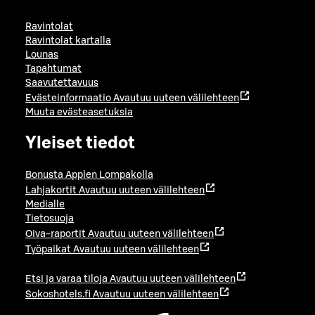
Ravintolat
Ravintolat kartalla
Lounas
Tapahtumat
Saavutettavuus
Evästeinformaatio
Avautuu uuteen välilehteen
Muuta evästeasetuksia
Yleiset tiedot
Bonusta Applen Lompakolla
Lahjakortit
Avautuu uuteen välilehteen
Medialle
Tietosuoja
Oiva-raportit
Avautuu uuteen välilehteen
Työpaikat
Avautuu uuteen välilehteen
Etsi ja varaa tiloja
Avautuu uuteen välilehteen
Sokoshotels.fi
Avautuu uuteen välilehteen