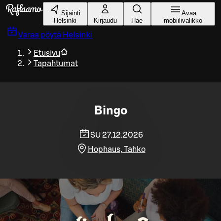
Siirry pääsisältöön
Sijainti
Avaa
Helsinki
Kirjaudu
Hae
mobiilivalikko
Varaa pöytä
Helsinki
Etusivu
Tapahtumat
Bingo
SU 27.12.2026
Hophaus, Tahko