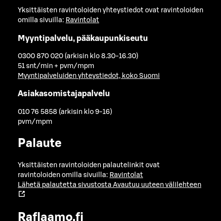
Yksittäisten ravintoloiden yhteystiedot ovat ravintoloiden
omilla sivuilla:
Ravintolat
Myyntipalvelu, pääkaupunkiseutu
0300 870 020 (arkisin klo 8.30-16.30)
51 snt/min + pvm/mpm
Myyntipalveluiden yhteystiedot, koko Suomi
Asiakasomistajapalvelu
010 76 5858 (arkisin klo 9-16)
pvm/mpm
Palaute
Yksittäisten ravintoloiden palautelinkit ovat
ravintoloiden omilla sivuilla:
Ravintolat
Lähetä palautetta sivustosta
Avautuu uuteen välilehteen
Raflaamo.fi