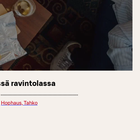
sä ravintolassa
Hophaus, Tahko