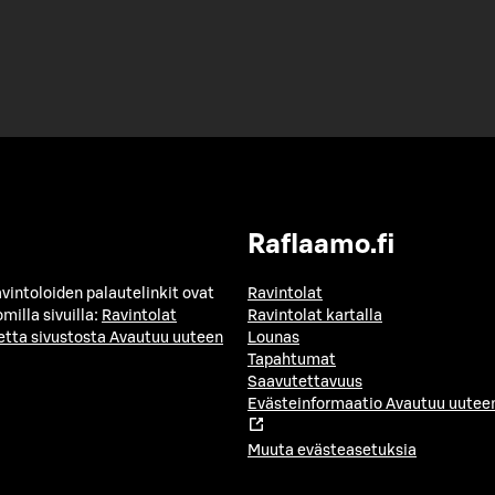
Raflaamo.fi
avintoloiden palautelinkit ovat
Ravintolat
milla sivuilla:
Ravintolat
Ravintolat kartalla
etta sivustosta
Avautuu uuteen
Lounas
Tapahtumat
Saavutettavuus
Evästeinformaatio
Avautuu uuteen
Muuta evästeasetuksia