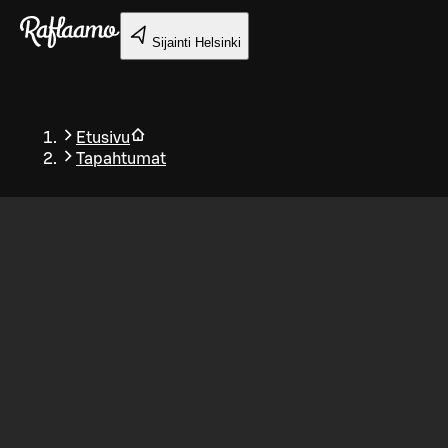
Siirry pääsisältöön
Sijainti
Helsinki
Etusivu
Tapahtumat
Takaisin