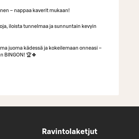
inen – nappaa kaverit mukaan!
ntoja, iloista tunnelmaa ja sunnuntain kevyin
uma juoma kädessä ja kokeilemaan onneasi –
van BINGON! 🏆🍀
Ravintolaketjut