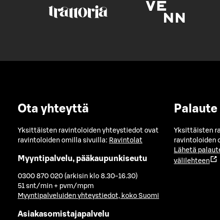
Ota yhteyttä
Palaute
Yksittäisten ravintoloiden yhteystiedot ovat
Yksittäisten r
ravintoloiden omilla sivuilla:
Ravintolat
ravintoloiden o
Lähetä palaut
Myyntipalvelu, pääkaupunkiseutu
välilehteen
0300 870 020 (arkisin klo 8.30-16.30)
51 snt/min + pvm/mpm
Myyntipalveluiden yhteystiedot, koko Suomi
Asiakasomistajapalvelu