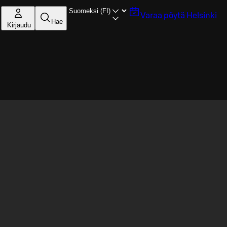
Varaa pöytä
Helsinki
Hae
Kirjaudu