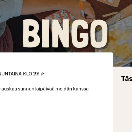
UNTAINA KLO 19! 🎉
Täs
 hauskaa sunnuntaipäivää meidän kanssa