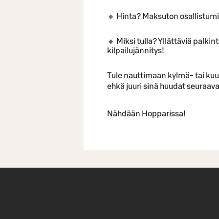
🔸 Hinta? Maksuton osallistum
🔸 Miksi tulla? Yllättäviä palki
kilpailujännitys!
Tule nauttimaan kylmä- tai ku
ehkä juuri sinä huudat seuraa
Nähdään Hopparissa!