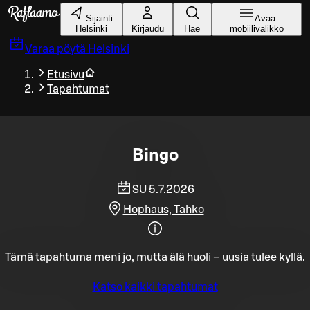
Siirry pääsisältöön
Sijainti
Avaa
Helsinki
Kirjaudu
Hae
mobiilivalikko
Varaa pöytä
Helsinki
Etusivu
Tapahtumat
Bingo
SU 5.7.2026
Hophaus, Tahko
Tämä tapahtuma meni jo, mutta älä huoli – uusia tulee kyllä.
Katso kaikki tapahtumat