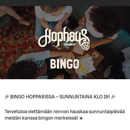
🎉 BINGO HOPPARISSA – SUNNUNTAINA KLO 19! 🎉
Tervetuloa viettämään rennon hauskaa sunnuntaipäivää
meidän kanssa bingon merkeissä! ☀️