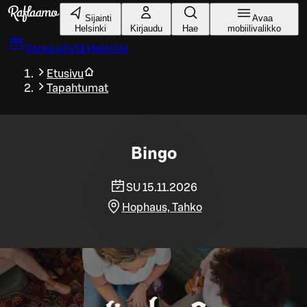
Siirry pääsisältöön
Sijainti
Avaa
Helsinki
Kirjaudu
Hae
mobiilivalikko
Varaa pöytä
Helsinki
Etusivu
Tapahtumat
Bingo
SU 15.11.2026
Hophaus, Tahko