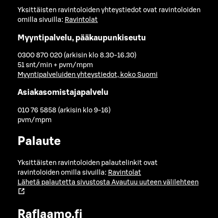
Yksittäisten ravintoloiden yhteystiedot ovat ravintoloiden
omilla sivuilla:
Ravintolat
Myyntipalvelu, pääkaupunkiseutu
0300 870 020 (arkisin klo 8.30-16.30)
51 snt/min + pvm/mpm
Myyntipalveluiden yhteystiedot, koko Suomi
Asiakasomistajapalvelu
010 76 5858 (arkisin klo 9-16)
pvm/mpm
Palaute
Yksittäisten ravintoloiden palautelinkit ovat
ravintoloiden omilla sivuilla:
Ravintolat
Lähetä palautetta sivustosta
Avautuu uuteen välilehteen
Raflaamo.fi