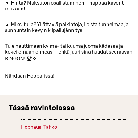
🔸 Hinta? Maksuton osallistuminen – nappaa kaverit
mukaan!
🔸 Miksi tulla? Yllättäviä palkintoja, iloista tunnelmaa ja
sunnuntain kevyin kilpailujännitys!
Tule nauttimaan kylmä- tai kuuma juoma kädessä ja
kokeilemaan onneasi – ehkä juuri sinä huudat seuraavan
BINGON! 🏆🍀
Nähdään Hopparissa!
Tässä ravintolassa
Hophaus, Tahko