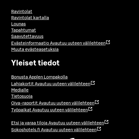
Ravintolat
Ravintolat kartalla
Lounas
Tapahtumat
Saavutettavuus
Evästeinformaatio
Avautuu uuteen välilehteen
Muuta evästeasetuksia
Yleiset tiedot
Bonusta Applen Lompakolla
Lahjakortit
Avautuu uuteen välilehteen
Medialle
Tietosuoja
Oiva-raportit
Avautuu uuteen välilehteen
Työpaikat
Avautuu uuteen välilehteen
Etsi ja varaa tiloja
Avautuu uuteen välilehteen
Sokoshotels.fi
Avautuu uuteen välilehteen