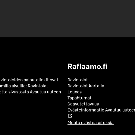
Raflaamo.fi
avintoloiden palautelinkit ovat
Ravintolat
milla sivuilla:
Ravintolat
Ravintolat kartalla
etta sivustosta
Avautuu uuteen
Lounas
Tapahtumat
Saavutettavuus
Evästeinformaatio
Avautuu uuteen
Muuta evästeasetuksia