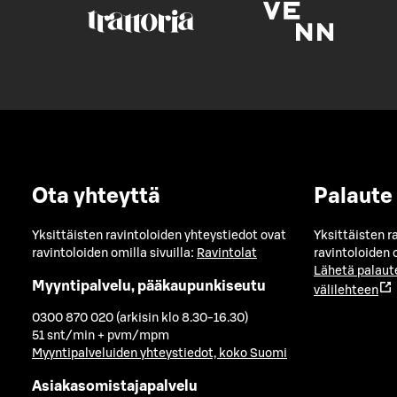
Ota yhteyttä
Palaute
Yksittäisten ravintoloiden yhteystiedot ovat
Yksittäisten r
ravintoloiden omilla sivuilla:
Ravintolat
ravintoloiden o
Lähetä palaut
Myyntipalvelu, pääkaupunkiseutu
välilehteen
0300 870 020 (arkisin klo 8.30-16.30)
51 snt/min + pvm/mpm
Myyntipalveluiden yhteystiedot, koko Suomi
Asiakasomistajapalvelu