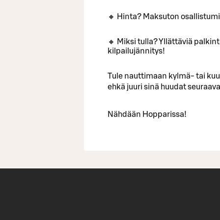
🔸 Hinta? Maksuton osallistum
🔸 Miksi tulla? Yllättäviä palki
kilpailujännitys!
Tule nauttimaan kylmä- tai ku
ehkä juuri sinä huudat seuraa
Nähdään Hopparissa!