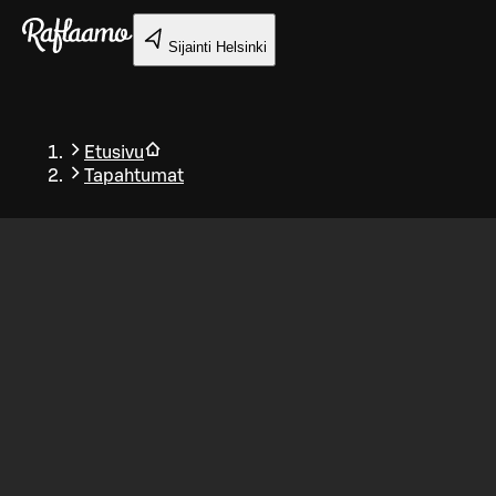
Siirry pääsisältöön
Sijainti
Helsinki
Etusivu
Tapahtumat
Takaisin