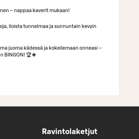
inen – nappaa kaverit mukaan!
ntoja, iloista tunnelmaa ja sunnuntain kevyin
uma juoma kädessä ja kokeilemaan onneasi –
van BINGON! 🏆🍀
Ravintolaketjut