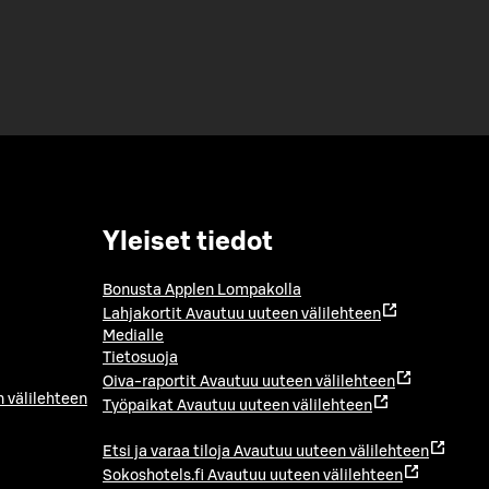
Yleiset tiedot
Bonusta Applen Lompakolla
Lahjakortit
Avautuu uuteen välilehteen
Medialle
Tietosuoja
Oiva-raportit
Avautuu uuteen välilehteen
 välilehteen
Työpaikat
Avautuu uuteen välilehteen
Etsi ja varaa tiloja
Avautuu uuteen välilehteen
Sokoshotels.fi
Avautuu uuteen välilehteen