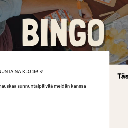
UNTAINA KLO 19! 🎉
Täs
 hauskaa sunnuntaipäivää meidän kanssa