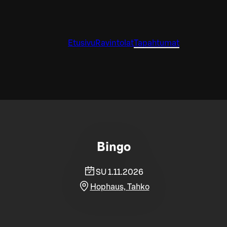
Etusivu
Ravintolat
Tapahtumat
Bingo
SU 1.11.2026
Hophaus, Tahko