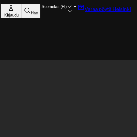
Varaa pöytä
Helsinki
Hae
Kirjaudu