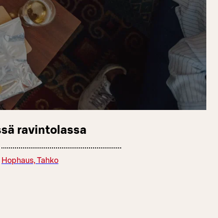
sä ravintolassa
Hophaus, Tahko