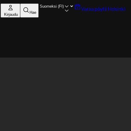
Varaa pöytä
Helsinki
Hae
Kirjaudu