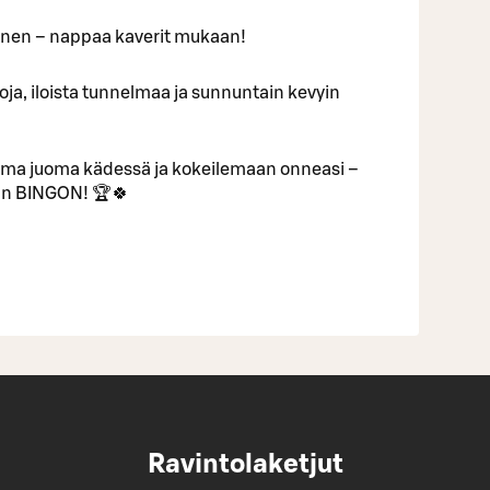
inen – nappaa kaverit mukaan!
ntoja, iloista tunnelmaa ja sunnuntain kevyin
uma juoma kädessä ja kokeilemaan onneasi –
van BINGON! 🏆🍀
Ravintolaketjut