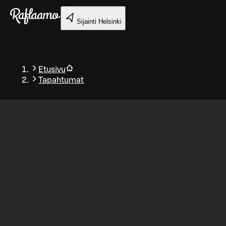
Siirry pääsisältöön
Sijainti
Helsinki
Etusivu
Tapahtumat
Takaisin