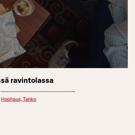
sä ravintolassa
Hophaus, Tahko