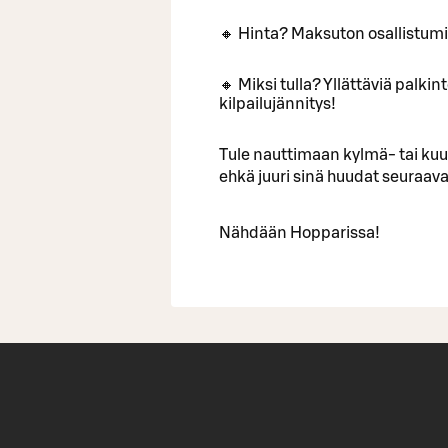
🔸 Hinta? Maksuton osallistum
🔸 Miksi tulla? Yllättäviä palki
kilpailujännitys!
Tule nauttimaan kylmä- tai ku
ehkä juuri sinä huudat seuraa
Nähdään Hopparissa!