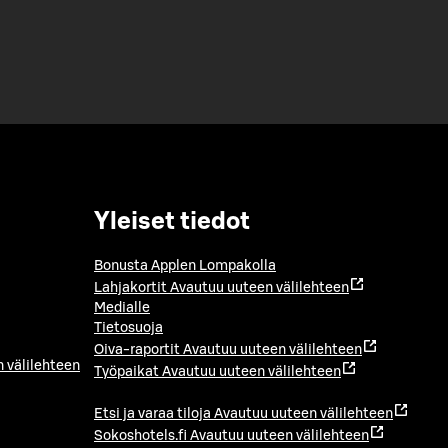
Yleiset tiedot
Bonusta Applen Lompakolla
Lahjakortit
Avautuu uuteen välilehteen
Medialle
Tietosuoja
Oiva-raportit
Avautuu uuteen välilehteen
 välilehteen
Työpaikat
Avautuu uuteen välilehteen
Etsi ja varaa tiloja
Avautuu uuteen välilehteen
Sokoshotels.fi
Avautuu uuteen välilehteen