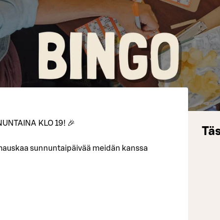
UNTAINA KLO 19! 🎉
Täs
 hauskaa sunnuntaipäivää meidän kanssa