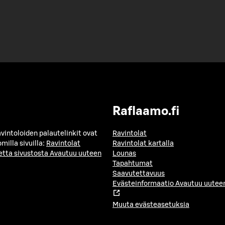
Raflaamo.fi
avintoloiden palautelinkit ovat
Ravintolat
milla sivuilla:
Ravintolat
Ravintolat kartalla
etta sivustosta
Avautuu uuteen
Lounas
Tapahtumat
Saavutettavuus
Evästeinformaatio
Avautuu uuteen
Muuta evästeasetuksia