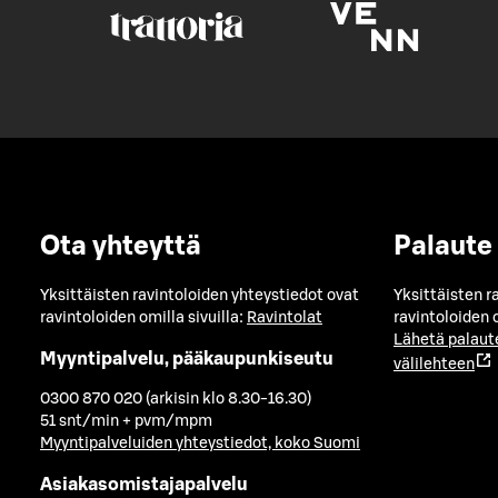
Ota yhteyttä
Palaute
Yksittäisten ravintoloiden yhteystiedot ovat
Yksittäisten r
ravintoloiden omilla sivuilla:
Ravintolat
ravintoloiden o
Lähetä palaut
Myyntipalvelu, pääkaupunkiseutu
välilehteen
0300 870 020 (arkisin klo 8.30-16.30)
51 snt/min + pvm/mpm
Myyntipalveluiden yhteystiedot, koko Suomi
Asiakasomistajapalvelu