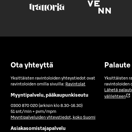
Ota yhteyttä
Palaute
Yksittäisten ravintoloiden yhteystiedot ovat
Yksittäisten r
ravintoloiden omilla sivuilla:
Ravintolat
ravintoloiden o
Lähetä palaut
Myyntipalvelu, pääkaupunkiseutu
välilehteen
0300 870 020 (arkisin klo 8.30-16.30)
51 snt/min + pvm/mpm
Myyntipalveluiden yhteystiedot, koko Suomi
Asiakasomistajapalvelu