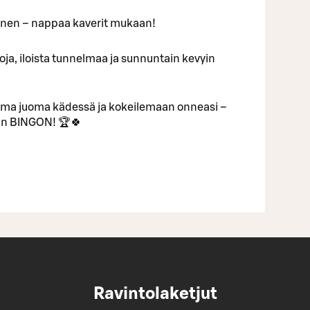
inen – nappaa kaverit mukaan!
ntoja, iloista tunnelmaa ja sunnuntain kevyin
uma juoma kädessä ja kokeilemaan onneasi –
van BINGON! 🏆🍀
Ravintolaketjut