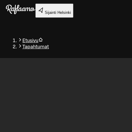
Siirry pääsisältöön
Sijainti
Helsinki
Etusivu
Tapahtumat
Takaisin