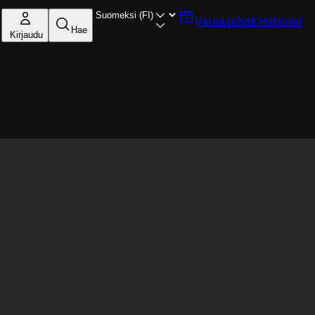
Varaa pöytä
Helsinki
Hae
Kirjaudu