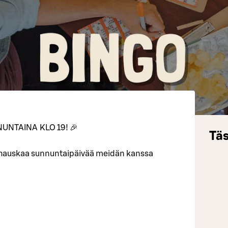
UNTAINA KLO 19! 🎉
Täs
 hauskaa sunnuntaipäivää meidän kanssa