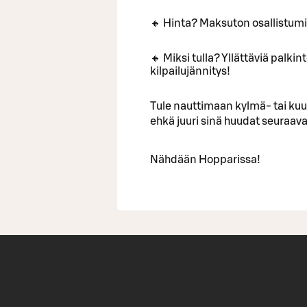
🔸 Hinta? Maksuton osallistum
🔸 Miksi tulla? Yllättäviä palki
kilpailujännitys!
Tule nauttimaan kylmä- tai ku
ehkä juuri sinä huudat seuraa
Nähdään Hopparissa!