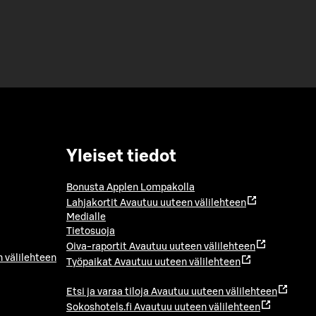
Yleiset tiedot
Bonusta Applen Lompakolla
Lahjakortit
Avautuu uuteen välilehteen
Medialle
Tietosuoja
Oiva-raportit
Avautuu uuteen välilehteen
 välilehteen
Työpaikat
Avautuu uuteen välilehteen
Etsi ja varaa tiloja
Avautuu uuteen välilehteen
Sokoshotels.fi
Avautuu uuteen välilehteen