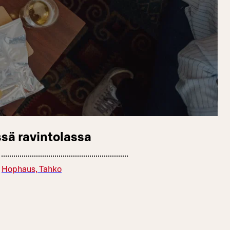
sä ravintolassa
Hophaus, Tahko