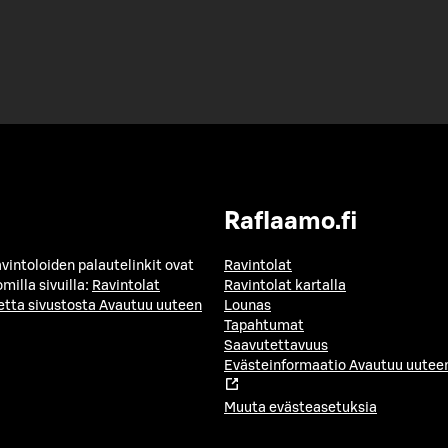
Raflaamo.fi
avintoloiden palautelinkit ovat
Ravintolat
milla sivuilla:
Ravintolat
Ravintolat kartalla
etta sivustosta
Avautuu uuteen
Lounas
Tapahtumat
Saavutettavuus
Evästeinformaatio
Avautuu uuteen
Muuta evästeasetuksia