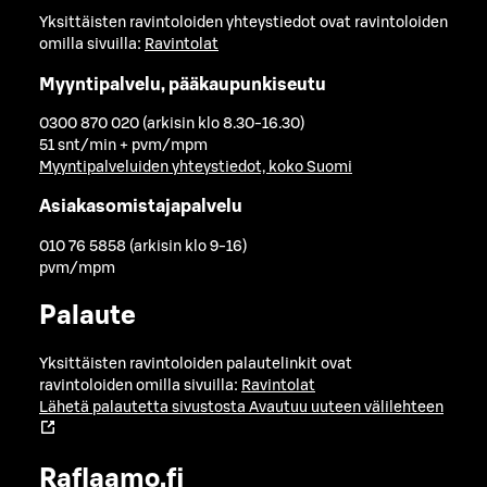
Yksittäisten ravintoloiden yhteystiedot ovat ravintoloiden
omilla sivuilla:
Ravintolat
Myyntipalvelu, pääkaupunkiseutu
0300 870 020 (arkisin klo 8.30-16.30)
51 snt/min + pvm/mpm
Myyntipalveluiden yhteystiedot, koko Suomi
Asiakasomistajapalvelu
010 76 5858 (arkisin klo 9-16)
pvm/mpm
Palaute
Yksittäisten ravintoloiden palautelinkit ovat
ravintoloiden omilla sivuilla:
Ravintolat
Lähetä palautetta sivustosta
Avautuu uuteen välilehteen
Raflaamo.fi