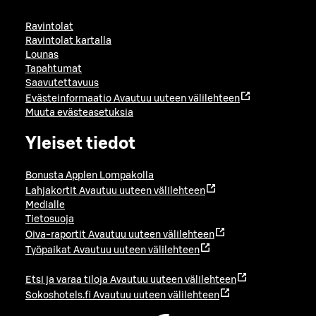
Ravintolat
Ravintolat kartalla
Lounas
Tapahtumat
Saavutettavuus
Evästeinformaatio
Avautuu uuteen välilehteen
Muuta evästeasetuksia
Yleiset tiedot
Bonusta Applen Lompakolla
Lahjakortit
Avautuu uuteen välilehteen
Medialle
Tietosuoja
Oiva-raportit
Avautuu uuteen välilehteen
Työpaikat
Avautuu uuteen välilehteen
Etsi ja varaa tiloja
Avautuu uuteen välilehteen
Sokoshotels.fi
Avautuu uuteen välilehteen