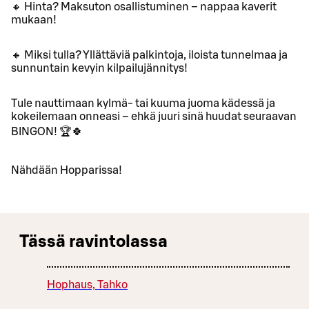
🔸 Hinta? Maksuton osallistuminen – nappaa kaverit
mukaan!
🔸 Miksi tulla? Yllättäviä palkintoja, iloista tunnelmaa ja
sunnuntain kevyin kilpailujännitys!
Tule nauttimaan kylmä- tai kuuma juoma kädessä ja
kokeilemaan onneasi – ehkä juuri sinä huudat seuraavan
BINGON! 🏆🍀
Nähdään Hopparissa!
Tässä ravintolassa
Hophaus, Tahko