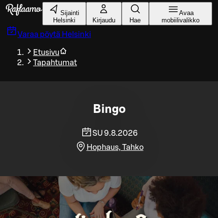
Siirry pääsisältöön
Sijainti
Avaa
Helsinki
Kirjaudu
Hae
mobiilivalikko
Varaa pöytä
Helsinki
Etusivu
Tapahtumat
Bingo
SU 9.8.2026
Hophaus, Tahko