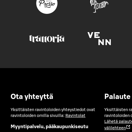
Ota yhteyttä
Palaute
Yksittäisten ravintoloiden yhteystiedot ovat
Yksittäisten r
ravintoloiden omilla sivuilla:
Ravintolat
ravintoloiden o
Lähetä palaut
Myyntipalvelu, pääkaupunkiseutu
välilehteen