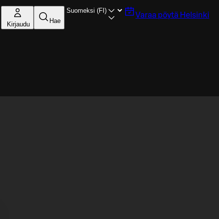
Varaa pöytä
Helsinki
Hae
Kirjaudu