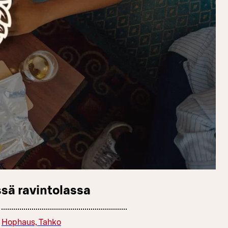
sä ravintolassa
Hophaus, Tahko