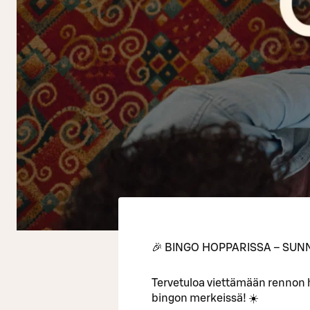
🎉 BINGO HOPPARISSA – SUNN
Tervetuloa viettämään rennon
bingon merkeissä! ☀️