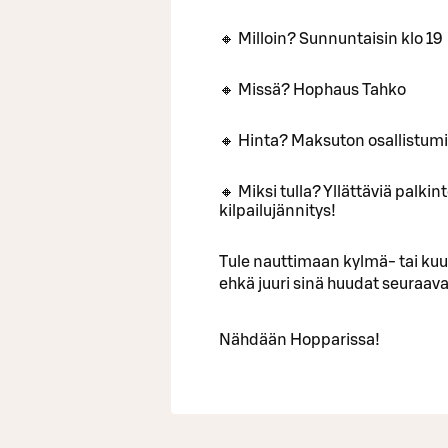
🔸 Milloin? Sunnuntaisin klo 19
🔸 Missä? Hophaus Tahko
🔸 Hinta? Maksuton osallistum
🔸 Miksi tulla? Yllättäviä palki
kilpailujännitys!
Tule nauttimaan kylmä- tai ku
ehkä juuri sinä huudat seuraa
Nähdään Hopparissa!