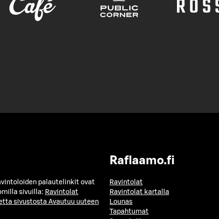
Raflaamo.fi
avintoloiden palautelinkit ovat
Ravintolat
milla sivuilla:
Ravintolat
Ravintolat kartalla
etta sivustosta
Avautuu uuteen
Lounas
Tapahtumat