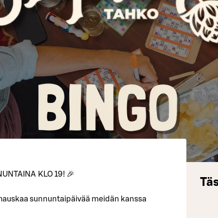
UNTAINA KLO 19! 🎉
Täs
 hauskaa sunnuntaipäivää meidän kanssa