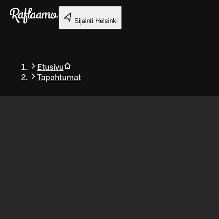
Siirry pääsisältöön
Sijainti
Helsinki
Etusivu
Tapahtumat
Takaisin