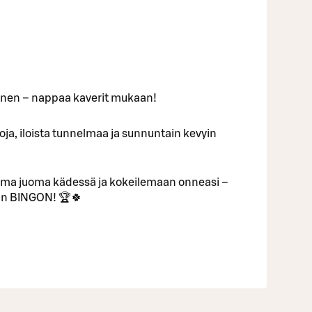
inen – nappaa kaverit mukaan!
ntoja, iloista tunnelmaa ja sunnuntain kevyin
uma juoma kädessä ja kokeilemaan onneasi –
van BINGON! 🏆🍀