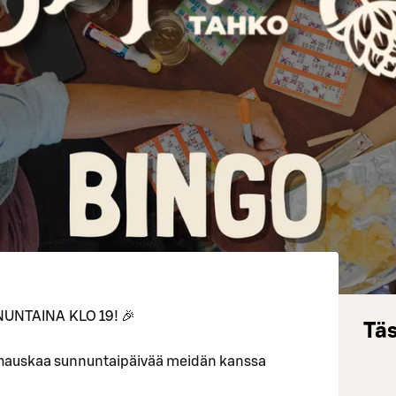
UNTAINA KLO 19! 🎉
Täs
 hauskaa sunnuntaipäivää meidän kanssa