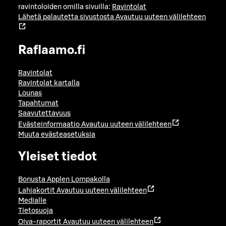
ravintoloiden omilla sivuilla:
Ravintolat
Lähetä palautetta sivustosta
Avautuu uuteen välilehteen
Raflaamo.fi
Ravintolat
Ravintolat kartalla
Lounas
Tapahtumat
Saavutettavuus
Evästeinformaatio
Avautuu uuteen välilehteen
Muuta evästeasetuksia
Yleiset tiedot
Bonusta Applen Lompakolla
Lahjakortit
Avautuu uuteen välilehteen
Medialle
Tietosuoja
Oiva-raportit
Avautuu uuteen välilehteen