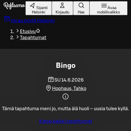
Siirry pääsisältöön
Sijainti
Avaa
Helsinki
Kirjaudu
Hae
mobiilivalikko
Varaa pöytä
Helsinki
Etusivu
Tapahtumat
Bingo
SU 14.6.2026
Hophaus, Tahko
Tämä tapahtuma meni jo, mutta älä huoli – uusia tulee kyllä.
Katso kaikki tapahtumat