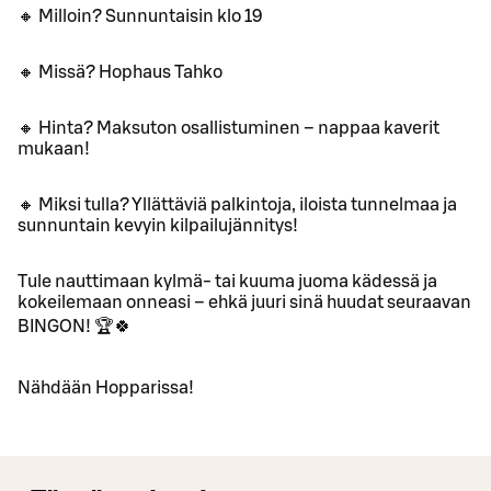
🔸 Milloin? Sunnuntaisin klo 19
🔸 Missä? Hophaus Tahko
🔸 Hinta? Maksuton osallistuminen – nappaa kaverit
mukaan!
🔸 Miksi tulla? Yllättäviä palkintoja, iloista tunnelmaa ja
sunnuntain kevyin kilpailujännitys!
Tule nauttimaan kylmä- tai kuuma juoma kädessä ja
kokeilemaan onneasi – ehkä juuri sinä huudat seuraavan
BINGON! 🏆🍀
Nähdään Hopparissa!