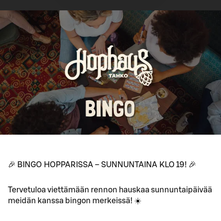
🎉 BINGO HOPPARISSA – SUNNUNTAINA KLO 19! 🎉
Tervetuloa viettämään rennon hauskaa sunnuntaipäivää
meidän kanssa bingon merkeissä! ☀️