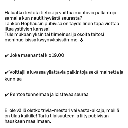
Haluatko testata tietosi ja voittaa mahtavia palkintoja
samalla kun nautit hyvästä seurasta?
Tahkon Hophausin pubivisa on täydellinen tapa viettää
iltaa ystävien kanssa!
Tule mukaan yksin tai tiimeinesi ja osoita taitosi
monipuolisissa kysymyksissämme. 🌟
✔️ Joka maanantai klo 19.00
✔️ Voittajille luvassa yllättäviä palkintoja sekä mainetta ja
kunniaa
✔️ Rentoa tunnelmaa ja loistavaa seuraa
Ei ole väliä oletko trivia-mestari vai vasta-alkaja, meillä
on tilaa kaikille! Tartu tilaisuuteen ja liity pubivisan
hauskaan maailmaan.