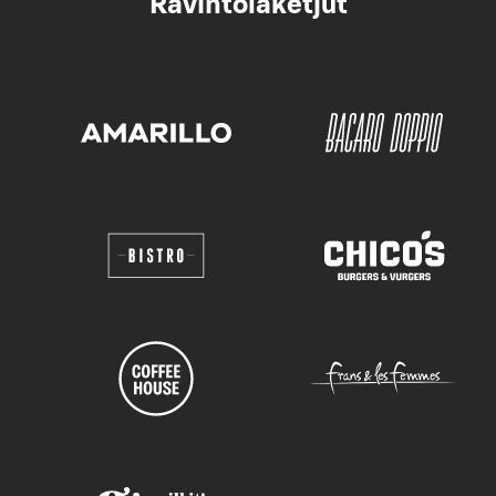
Ravintolaketjut