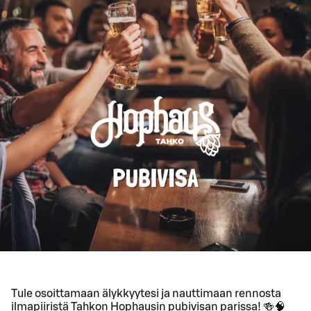
Tule osoittamaan älykkyytesi ja nauttimaan rennosta
ilmapiiristä Tahkon Hophausin pubivisan parissa! 🍻🧠