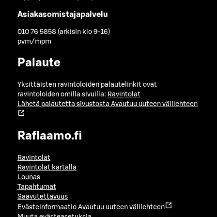
Asiakasomistajapalvelu
010 76 5858 (arkisin klo 9-16)
pvm/mpm
Palaute
Yksittäisten ravintoloiden palautelinkit ovat
ravintoloiden omilla sivuilla:
Ravintolat
Lähetä palautetta sivustosta
Avautuu uuteen välilehteen
Raflaamo.fi
Ravintolat
Ravintolat kartalla
Lounas
Tapahtumat
Saavutettavuus
Evästeinformaatio
Avautuu uuteen välilehteen
Muuta evästeasetuksia