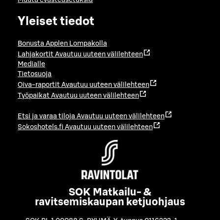
Yleiset tiedot
Bonusta Applen Lompakolla
Lahjakortit
Avautuu uuteen välilehteen
Medialle
Tietosuoja
Oiva-raportit
Avautuu uuteen välilehteen
Työpaikat
Avautuu uuteen välilehteen
Etsi ja varaa tiloja
Avautuu uuteen välilehteen
Sokoshotels.fi
Avautuu uuteen välilehteen
SOK Matkailu- &
ravitsemiskaupan ketjuohjaus