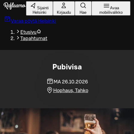
Siirry pääsisältöön
Sijainti
Avaa
Helsinki
Kirjaudu
Hae
mobiilivalikko
Varaa pöytä
Helsinki
Etusivu
Tapahtumat
Pubivisa
MA 26.10.2026
Hophaus, Tahko