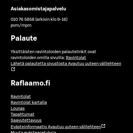
Asiakasomistajapalvelu
010 76 5858 (arkisin klo 9-16)
pvm/mpm
Palaute
Yksittäisten ravintoloiden palautelinkit ovat
ravintoloiden omilla sivuilla:
Ravintolat
Lähetä palautetta sivustosta
Avautuu uuteen välilehteen
Raflaamo.fi
Ravintolat
Ravintolat kartalla
Lounas
Tapahtumat
Saavutettavuus
Evästeinformaatio
Avautuu uuteen välilehteen
Muuta evästeasetuksia