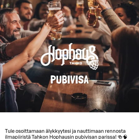
Tule osoittamaan älykkyytesi ja nauttimaan rennosta
ilmapiiristä Tahkon Hophausin pubivisan parissa! 🍻🧠