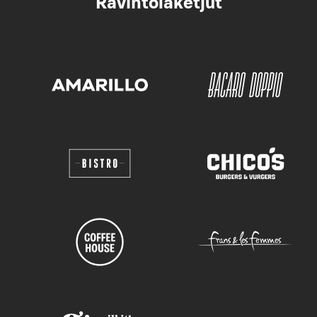
Ravintolaketjut