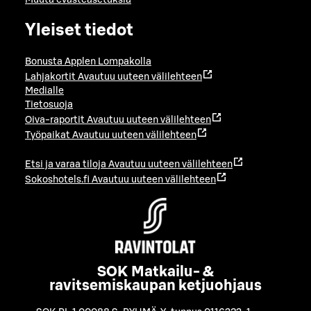
Yleiset tiedot
Bonusta Applen Lompakolla
Lahjakortit
Avautuu uuteen välilehteen
Medialle
Tietosuoja
Oiva-raportit
Avautuu uuteen välilehteen
Työpaikat
Avautuu uuteen välilehteen
Etsi ja varaa tiloja
Avautuu uuteen välilehteen
Sokoshotels.fi
Avautuu uuteen välilehteen
SOK Matkailu- &
ravitsemiskaupan ketjuohjaus