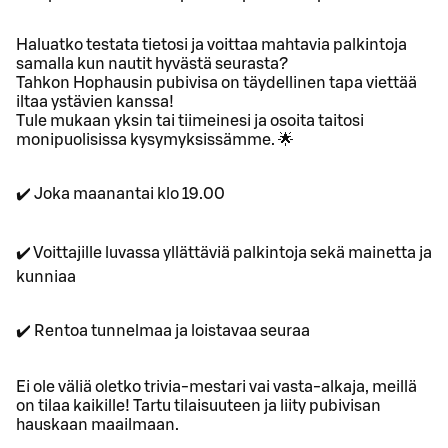
Haluatko testata tietosi ja voittaa mahtavia palkintoja
samalla kun nautit hyvästä seurasta?
Tahkon Hophausin pubivisa on täydellinen tapa viettää
iltaa ystävien kanssa!
Tule mukaan yksin tai tiimeinesi ja osoita taitosi
monipuolisissa kysymyksissämme. 🌟
✔️ Joka maanantai klo 19.00
✔️ Voittajille luvassa yllättäviä palkintoja sekä mainetta ja
kunniaa
✔️ Rentoa tunnelmaa ja loistavaa seuraa
Ei ole väliä oletko trivia-mestari vai vasta-alkaja, meillä
on tilaa kaikille! Tartu tilaisuuteen ja liity pubivisan
hauskaan maailmaan.