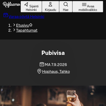
Siirry pääsisältöön
Sijainti
Avaa
Helsinki
Kirjaudu
Hae
mobiilivalikko
Varaa pöytä
Helsinki
Etusivu
Tapahtumat
Pubivisa
MA 7.9.2026
Hophaus, Tahko