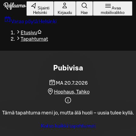
Siirry pääsisältöön
Sijainti
Avaa
Helsinki
Kirjaudu
Hae
mobiilivalikko
Varaa pöytä
Helsinki
Etusivu
Tapahtumat
Pubivisa
MA 20.7.2026
Hophaus, Tahko
Tämä tapahtuma meni jo, mutta älä huoli – uusia tulee kyllä.
Katso kaikki tapahtumat