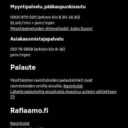
Myyntipalvelu, pääkaupunkiseutu
0300 870 020 (arkisin klo 8.30-16.30)
51 snt/min + pvm/mpm
Myyntipalveluiden yhteystiedot, koko Suomi
Asiakasomistajapalvelu
010 76 5858 (arkisin klo 9-16)
pvm/mpm
Palaute
Yksittäisten ravintoloiden palautelinkit ovat
ravintoloiden omilla sivuilla:
Ravintolat
Lähetä palautetta sivustosta
Avautuu uuteen välilehteen
Raflaamo.fi
Ravintolat