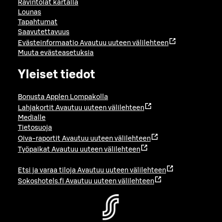
Ravintolat kartalla
Lounas
Tapahtumat
Saavutettavuus
Evästeinformaatio
Avautuu uuteen välilehteen
Muuta evästeasetuksia
Yleiset tiedot
Bonusta Applen Lompakolla
Lahjakortit
Avautuu uuteen välilehteen
Medialle
Tietosuoja
Oiva-raportit
Avautuu uuteen välilehteen
Työpaikat
Avautuu uuteen välilehteen
Etsi ja varaa tiloja
Avautuu uuteen välilehteen
Sokoshotels.fi
Avautuu uuteen välilehteen