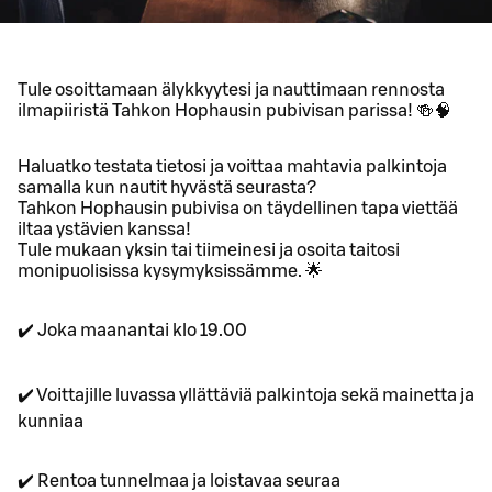
Tule osoittamaan älykkyytesi ja nauttimaan rennosta
ilmapiiristä Tahkon Hophausin pubivisan parissa! 🍻🧠
Haluatko testata tietosi ja voittaa mahtavia palkintoja
samalla kun nautit hyvästä seurasta?
Tahkon Hophausin pubivisa on täydellinen tapa viettää
iltaa ystävien kanssa!
Tule mukaan yksin tai tiimeinesi ja osoita taitosi
monipuolisissa kysymyksissämme. 🌟
✔️ Joka maanantai klo 19.00
✔️ Voittajille luvassa yllättäviä palkintoja sekä mainetta ja
kunniaa
✔️ Rentoa tunnelmaa ja loistavaa seuraa