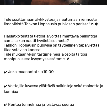
Tule osoittamaan älykkyytesi ja nauttimaan rennosta
ilmapiiristä Tahkon Hophausin pubivisan parissa! 🍻🧠
Haluatko testata tietosi ja voittaa mahtavia palkintoja
samalla kun nautit hyvästä seurasta?
Tahkon Hophausin pubivisa on täydellinen tapa viettää
iltaa ystävien kanssa!
Tule mukaan yksin tai tiimeinesi ja osoita taitosi
monipuolisissa kysymyksissämme. 🌟
✔️ Joka maanantai klo 19.00
✔️ Voittajille luvassa yllättäviä palkintoja sekä mainetta ja
kunniaa
✔️ Rentoa tunnelmaa ja loistavaa seuraa