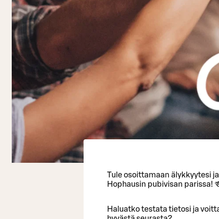
Tule osoittamaan älykkyytesi j
Hophausin pubivisan parissa! 
Haluatko testata tietosi ja voi
hyvästä seurasta?