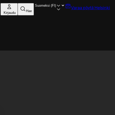
Varaa pöytä
Helsinki
Hae
Kirjaudu