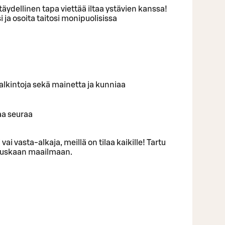
äydellinen tapa viettää iltaa ystävien kanssa!
 ja osoita taitosi monipuolisissa
ä palkintoja sekä mainetta ja kunniaa
aa seuraa
 vai vasta-alkaja, meillä on tilaa kaikille! Tartu
 hauskaan maailmaan.