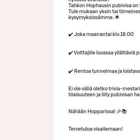
Tahkon Hophausin pubivisa on t
Tule mukaan yksin tai tiimeinesi
kysymyksissämme. 🌟
✔️ Joka maanantai klo 19.00
✔️ Voittajille luvassa yllättävi
✔️ Rentoa tunnelmaa ja loistav
Ei ole väliä oletko trivia-mestari
tilaisuuteen ja liity pubivisan
Nähään Hopparissa! 🎉📚
Tervetuloa visailemaan!