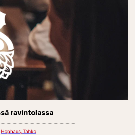
sä ravintolassa
Hophaus, Tahko