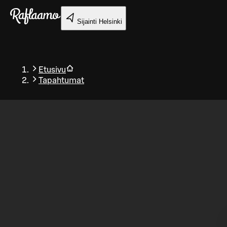
Siirry pääsisältöön
Sijainti
Helsinki
Etusivu
Tapahtumat
Takaisin