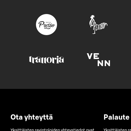
Ota yhteyttä
Palaute
Yksittäisten ravintoloiden yhteystiedot ovat
Yksittäisten r