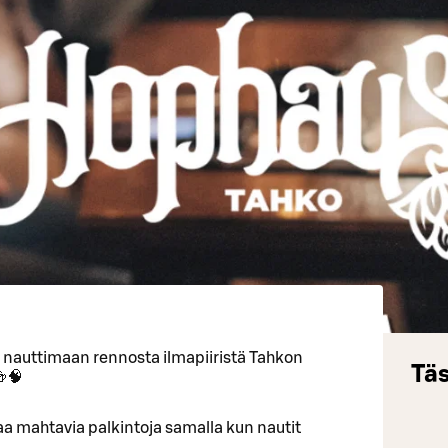
a nauttimaan rennosta ilmapiiristä Tahkon
Täs
🍻🧠
ttaa mahtavia palkintoja samalla kun nautit