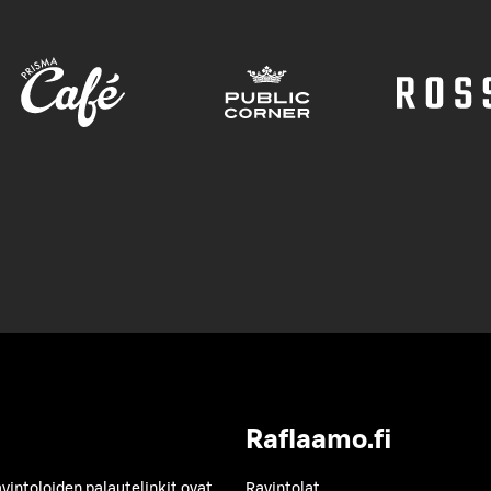
Raflaamo.fi
avintoloiden palautelinkit ovat
Ravintolat