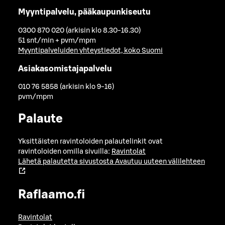
Myyntipalvelu, pääkaupunkiseutu
0300 870 020 (arkisin klo 8.30-16.30)
51 snt/min + pvm/mpm
Myyntipalveluiden yhteystiedot, koko Suomi
Asiakasomistajapalvelu
010 76 5858 (arkisin klo 9-16)
pvm/mpm
Palaute
Yksittäisten ravintoloiden palautelinkit ovat
ravintoloiden omilla sivuilla:
Ravintolat
Lähetä palautetta sivustosta
Avautuu uuteen välilehteen
Raflaamo.fi
Ravintolat