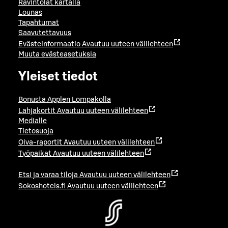
Ravintolat kartalla
Lounas
Tapahtumat
Saavutettavuus
Evästeinformaatio
Avautuu uuteen välilehteen
Muuta evästeasetuksia
Yleiset tiedot
Bonusta Applen Lompakolla
Lahjakortit
Avautuu uuteen välilehteen
Medialle
Tietosuoja
Oiva-raportit
Avautuu uuteen välilehteen
Työpaikat
Avautuu uuteen välilehteen
Etsi ja varaa tiloja
Avautuu uuteen välilehteen
Sokoshotels.fi
Avautuu uuteen välilehteen