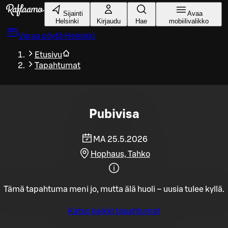
Siirry pääsisältöön
Sijainti
Avaa
Helsinki
Kirjaudu
Hae
mobiilivalikko
Varaa pöytä
Helsinki
Etusivu
Tapahtumat
Pubivisa
MA 25.5.2026
Hophaus, Tahko
Tämä tapahtuma meni jo, mutta älä huoli – uusia tulee kyllä.
Katso kaikki tapahtumat