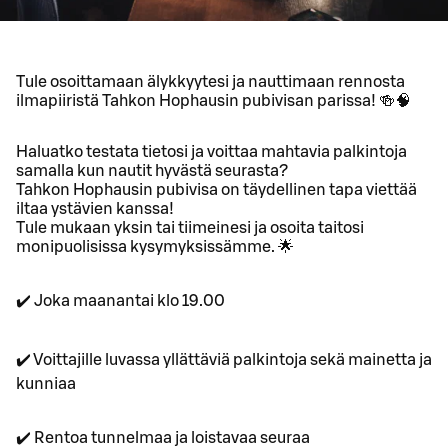
Tule osoittamaan älykkyytesi ja nauttimaan rennosta
ilmapiiristä Tahkon Hophausin pubivisan parissa! 🍻🧠
Haluatko testata tietosi ja voittaa mahtavia palkintoja
samalla kun nautit hyvästä seurasta?
Tahkon Hophausin pubivisa on täydellinen tapa viettää
iltaa ystävien kanssa!
Tule mukaan yksin tai tiimeinesi ja osoita taitosi
monipuolisissa kysymyksissämme. 🌟
✔️ Joka maanantai klo 19.00
✔️ Voittajille luvassa yllättäviä palkintoja sekä mainetta ja
kunniaa
✔️ Rentoa tunnelmaa ja loistavaa seuraa