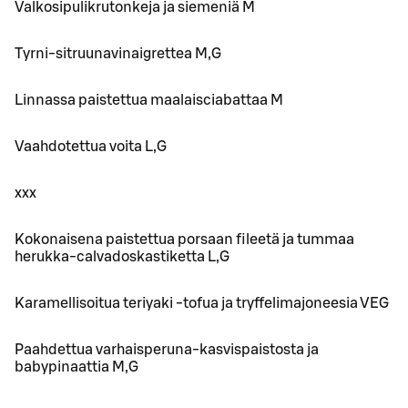
Valkosipulikrutonkeja ja siemeniä M
Tyrni-sitruunavinaigrettea M,G
Linnassa paistettua maalaisciabattaa M
Vaahdotettua voita L,G
xxx
Kokonaisena paistettua porsaan fileetä ja tummaa
herukka-calvadoskastiketta L,G
Karamellisoitua teriyaki -tofua ja tryffelimajoneesia VEG
Paahdettua varhaisperuna-kasvispaistosta ja
babypinaattia M,G