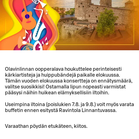
Olavinlinnan oopperalava houkuttelee perinteisesti
kärkiartisteja ja huippubändejä paikalle elokuussa.
Tämän vuoden elokuussa konsertteja on ennätysmäärä,
valitse suosikkisi! Ostamalla lipun nopeasti varmistat
pääsysi näihin huikean elämyksellisiin iltoihin.
Useimpina iltoina (poislukien 7.8. ja 9.8.) voit myös varata
buffetin ennen esitystä Ravintola Linnantuvassa.
Varaathan pöydän etukäteen, kiitos.