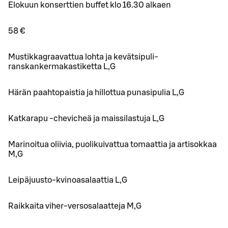
Elokuun konserttien buffet klo 16.30 alkaen
58 €
Mustikkagraavattua lohta ja kevätsipuli-
ranskankermakastiketta L,G
Härän paahtopaistia ja hillottua punasipulia L,G
Katkarapu -chevicheä ja maissilastuja L,G
Marinoitua oliivia, puolikuivattua tomaattia ja artisokkaa
M,G
Leipäjuusto-kvinoasalaattia L,G
Raikkaita viher-versosalaatteja M,G