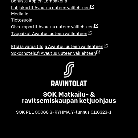
Bonusta Applen Lompakolla
Lahjakortit
Avautuu uuteen välilehteen
Medialle
Tietosuoja
Oiva-raportit
Avautuu uuteen välilehteen
Työpaikat
Avautuu uuteen välilehteen
Etsi ja varaa tiloja
Avautuu uuteen välilehteen
Sokoshotels.fi
Avautuu uuteen välilehteen
SOK Matkailu- &
ravitsemiskaupan ketjuohjaus
SOK PL 1 00088 S-RYHMÄ
,
Y-tunnus 0116323-1