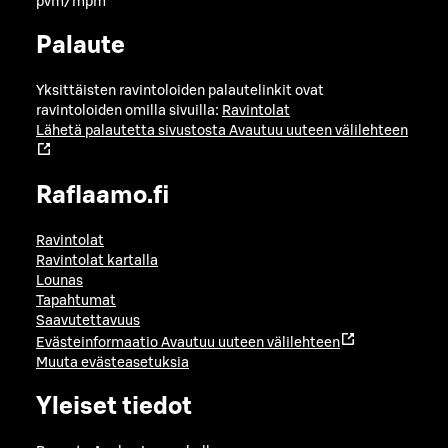
pvm/mpm
Palaute
Yksittäisten ravintoloiden palautelinkit ovat
ravintoloiden omilla sivuilla:
Ravintolat
Lähetä palautetta sivustosta
Avautuu uuteen välilehteen
Raflaamo.fi
Ravintolat
Ravintolat kartalla
Lounas
Tapahtumat
Saavutettavuus
Evästeinformaatio
Avautuu uuteen välilehteen
Muuta evästeasetuksia
Yleiset tiedot