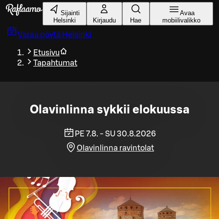
Siirry pääsisältöön
Sijainti
Avaa
Helsinki
Kirjaudu
Hae
mobiilivalikko
Varaa pöytä
Helsinki
Etusivu
Tapahtumat
Olavinlinna sykkii elokuussa
PE 7.8. - SU 30.8.2026
Olavinlinna ravintolat