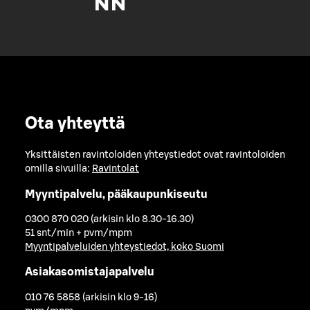
Ota yhteyttä
Yksittäisten ravintoloiden yhteystiedot ovat ravintoloiden
omilla sivuilla:
Ravintolat
Myyntipalvelu, pääkaupunkiseutu
0300 870 020 (arkisin klo 8.30-16.30)
51 snt/min + pvm/mpm
Myyntipalveluiden yhteystiedot, koko Suomi
Asiakasomistajapalvelu
010 76 5858 (arkisin klo 9-16)