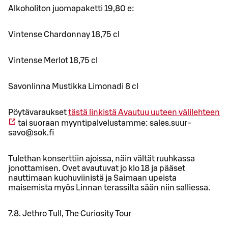
Alkoholiton juomapaketti 19,80 e:
Vintense Chardonnay 18,75 cl
Vintense Merlot 18,75 cl
Savonlinna Mustikka Limonadi 8 cl
Pöytävaraukset
tästä linkistä
Avautuu uuteen välilehteen
tai suoraan myyntipalvelustamme: sales.suur-
savo@sok.fi
Tulethan konserttiin ajoissa, näin vältät ruuhkassa
jonottamisen. Ovet avautuvat jo klo 18 ja pääset
nauttimaan kuohuviinistä ja Saimaan upeista
maisemista myös Linnan terassilta sään niin salliessa.
7.8. Jethro Tull, The Curiosity Tour