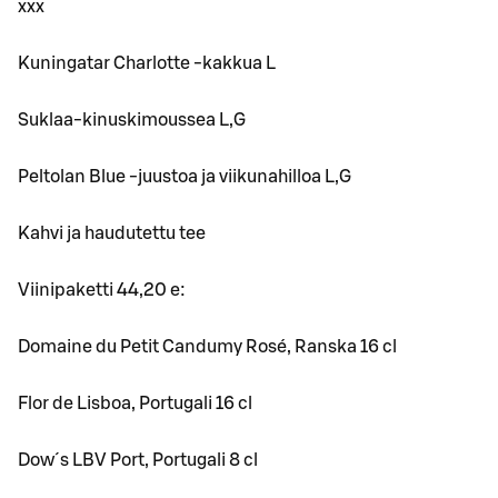
xxx
Kuningatar Charlotte -kakkua L
Suklaa-kinuskimoussea L,G
Peltolan Blue -juustoa ja viikunahilloa L,G
Kahvi ja haudutettu tee
Viinipaketti 44,20 e:
Domaine du Petit Candumy Rosé, Ranska 16 cl
Flor de Lisboa, Portugali 16 cl
Dow´s LBV Port, Portugali 8 cl