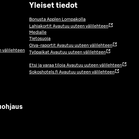
Yleiset tiedot
Bonusta Applen Lompakolla
Lahjakortit
Avautuu uuteen välilehteen
Medialle
Tietosuoja
Oiva-raportit
Avautuu uuteen välilehteen
 välilehteen
Työpaikat
Avautuu uuteen välilehteen
Etsi ja varaa tiloja
Avautuu uuteen välilehteen
Sokoshotels.fi
Avautuu uuteen välilehteen
uohjaus