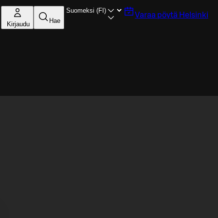
Varaa pöytä
Helsinki
Hae
Kirjaudu