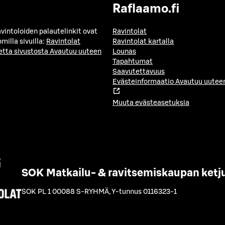
Raflaamo.fi
avintoloiden palautelinkit ovat
Ravintolat
milla sivuilla:
Ravintolat
Ravintolat kartalla
etta sivustosta
Avautuu uuteen
Lounas
Tapahtumat
Saavutettavuus
Evästeinformaatio
Avautuu uuteen
Muuta evästeasetuksia
SOK Matkailu- & ravitsemiskaupan ketj
SOK PL 1 00088 S-RYHMÄ
,
Y-tunnus 0116323-1