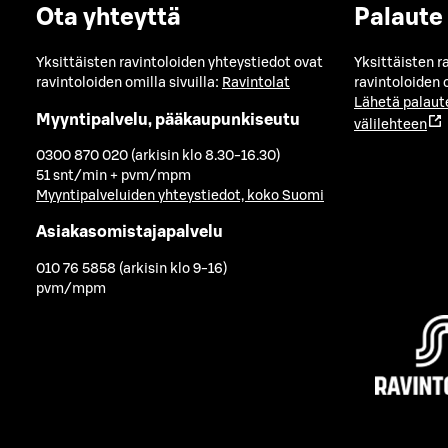
Ota yhteyttä
Palaute
Yksittäisten ravintoloiden yhteystiedot ovat
Yksittäisten r
ravintoloiden omilla sivuilla:
Ravintolat
ravintoloiden o
Lähetä palaut
Myyntipalvelu, pääkaupunkiseutu
välilehteen
0300 870 020 (arkisin klo 8.30-16.30)
51 snt/min + pvm/mpm
Myyntipalveluiden yhteystiedot, koko Suomi
Asiakasomistajapalvelu
010 76 5858 (arkisin klo 9-16)
pvm/mpm