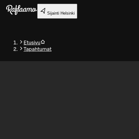
Siirry pääsisältöön
Sijainti
Helsinki
Etusivu
Tapahtumat
Takaisin