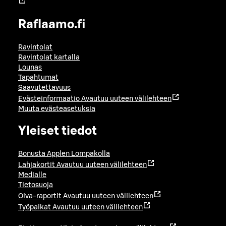
Raflaamo.fi
Ravintolat
Ravintolat kartalla
Lounas
Tapahtumat
Saavutettavuus
Evästeinformaatio
Avautuu uuteen välilehteen
Muuta evästeasetuksia
Yleiset tiedot
Bonusta Applen Lompakolla
Lahjakortit
Avautuu uuteen välilehteen
Medialle
Tietosuoja
Oiva-raportit
Avautuu uuteen välilehteen
Työpaikat
Avautuu uuteen välilehteen