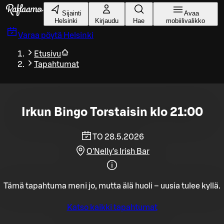
Siirry pääsisältöön
Sijainti
Avaa
Helsinki
Kirjaudu
Hae
mobiilivalikko
Varaa pöytä
Helsinki
Etusivu
Tapahtumat
Irkun Bingo Torstaisin klo 21:00
TO 28.5.2026
O'Nelly's Irish Bar
Tämä tapahtuma meni jo, mutta älä huoli – uusia tulee kyllä.
Katso kaikki tapahtumat