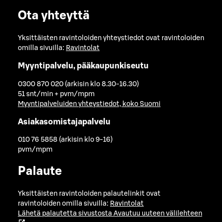
Ota yhteyttä
Yksittäisten ravintoloiden yhteystiedot ovat ravintoloiden
omilla sivuilla:
Ravintolat
Myyntipalvelu, pääkaupunkiseutu
0300 870 020 (arkisin klo 8.30-16.30)
51 snt/min + pvm/mpm
Myyntipalveluiden yhteystiedot, koko Suomi
Asiakasomistajapalvelu
010 76 5858 (arkisin klo 9-16)
pvm/mpm
Palaute
Yksittäisten ravintoloiden palautelinkit ovat
ravintoloiden omilla sivuilla:
Ravintolat
Lähetä palautetta sivustosta
Avautuu uuteen välilehteen