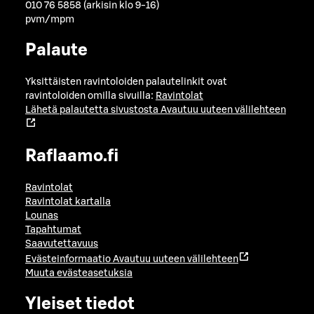
010 76 5858 (arkisin klo 9-16)
pvm/mpm
Palaute
Yksittäisten ravintoloiden palautelinkit ovat
ravintoloiden omilla sivuilla:
Ravintolat
Lähetä palautetta sivustosta
Avautuu uuteen välilehteen
Raflaamo.fi
Ravintolat
Ravintolat kartalla
Lounas
Tapahtumat
Saavutettavuus
Evästeinformaatio
Avautuu uuteen välilehteen
Muuta evästeasetuksia
Yleiset tiedot