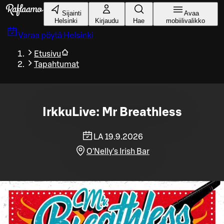
Siirry pääsisältöön
Sijainti
Avaa
Helsinki
Kirjaudu
Hae
mobiilivalikko
Varaa pöytä
Helsinki
Etusivu
Tapahtumat
IrkkuLive: Mr Breathless
LA 19.9.2026
O'Nelly's Irish Bar