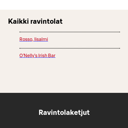
Kaikki ravintolat
Rosso, Iisalmi
O'Nelly's Irish Bar
Ravintolaketjut