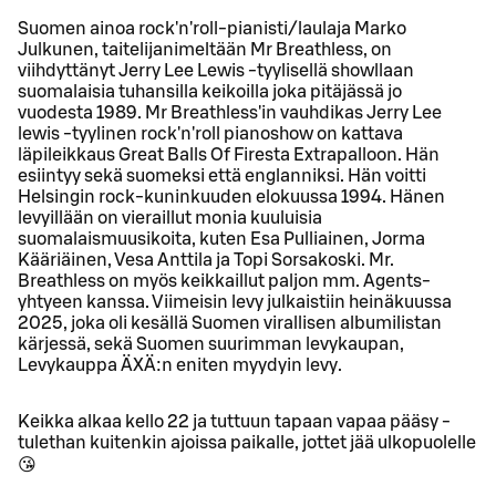
Suomen ainoa rock'n'roll-pianisti/laulaja Marko
Julkunen, taitelijanimeltään Mr Breathless, on
viihdyttänyt Jerry Lee Lewis -tyylisellä showllaan
suomalaisia tuhansilla keikoilla joka pitäjässä jo
vuodesta 1989. Mr Breathless'in vauhdikas Jerry Lee
lewis -tyylinen rock'n'roll pianoshow on kattava
läpileikkaus Great Balls Of Firesta Extrapalloon. Hän
esiintyy sekä suomeksi että englanniksi. Hän voitti
Helsingin rock-kuninkuuden elokuussa 1994. Hänen
levyillään on vieraillut monia kuuluisia
suomalaismuusikoita, kuten Esa Pulliainen, Jorma
Kääriäinen, Vesa Anttila ja Topi Sorsakoski. Mr.
Breathless on myös keikkaillut paljon mm. Agents-
yhtyeen kanssa. Viimeisin levy julkaistiin heinäkuussa
2025, joka oli kesällä Suomen virallisen albumilistan
kärjessä, sekä Suomen suurimman levykaupan,
Levykauppa ÄXÄ:n eniten myydyin levy.
Keikka alkaa kello 22 ja tuttuun tapaan vapaa pääsy -
tulethan kuitenkin ajoissa paikalle, jottet jää ulkopuolelle
😘