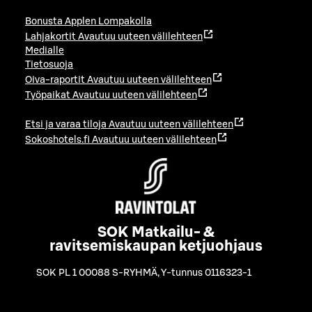
Bonusta Applen Lompakolla
Lahjakortit
Avautuu uuteen välilehteen
Medialle
Tietosuoja
Oiva-raportit
Avautuu uuteen välilehteen
Työpaikat
Avautuu uuteen välilehteen
Etsi ja varaa tiloja
Avautuu uuteen välilehteen
Sokoshotels.fi
Avautuu uuteen välilehteen
SOK Matkailu- &
ravitsemiskaupan ketjuohjaus
SOK PL 1 00088 S-RYHMÄ
,
Y-tunnus 0116323-1