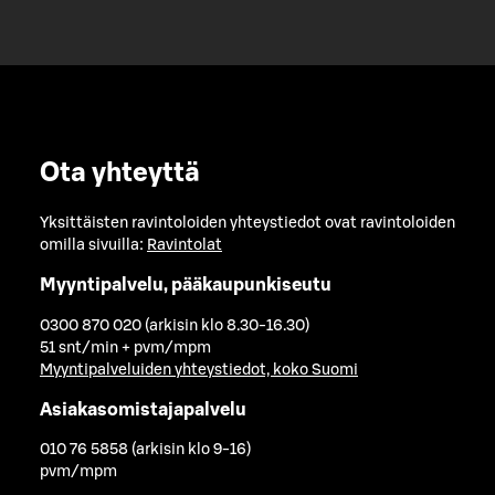
Ota yhteyttä
Yksittäisten ravintoloiden yhteystiedot ovat ravintoloiden
omilla sivuilla:
Ravintolat
Myyntipalvelu, pääkaupunkiseutu
0300 870 020 (arkisin klo 8.30-16.30)
51 snt/min + pvm/mpm
Myyntipalveluiden yhteystiedot, koko Suomi
Asiakasomistajapalvelu
010 76 5858 (arkisin klo 9-16)
pvm/mpm