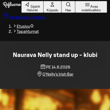
Siirry pääsisältöön
Sijainti
Avaa
Helsinki
Kirjaudu
Hae
mobiilivalikko
Varaa pöytä
Helsinki
Etusivu
Tapahtumat
Naurava Nelly stand up - klubi
PE 14.8.2026
O'Nelly's Irish Bar