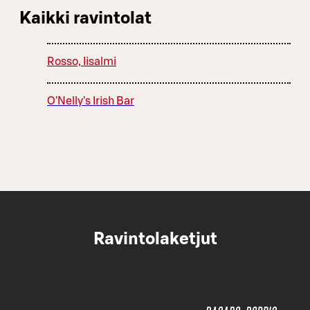
Kaikki ravintolat
Rosso, Iisalmi
O'Nelly's Irish Bar
Ravintolaketjut