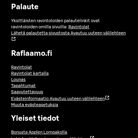
Palaute
Yksittäisten ravintoloiden palautelinkit ovat
ravintoloiden omilla sivuilla:
Ravintolat
Lähetä palautetta sivustosta
Avautuu uuteen välilehteen
Raflaamo.fi
Ravintolat
Ravintolat kartalla
Lounas
Tapahtumat
Saavutettavuus
Evästeinformaatio
Avautuu uuteen välilehteen
Muuta evästeasetuksia
Yleiset tiedot
Bonusta Applen Lompakolla