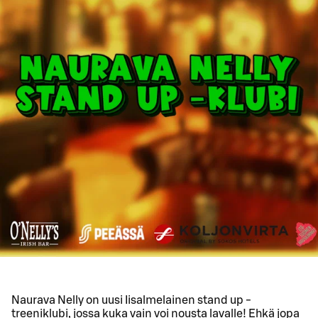
Naurava Nelly on uusi Iisalmelainen stand up -
treeniklubi, jossa kuka vain voi nousta lavalle! Ehkä jopa