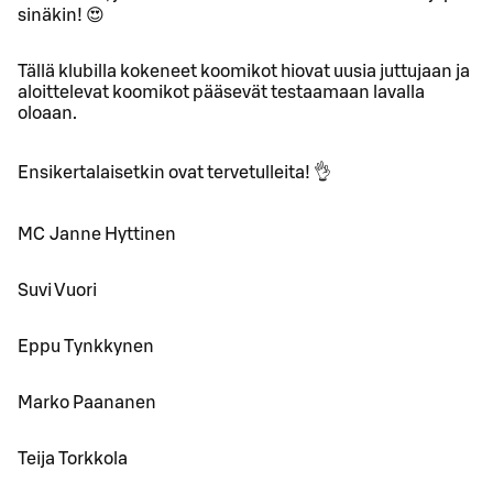
sinäkin! 😍
Tällä klubilla kokeneet koomikot hiovat uusia juttujaan ja
aloittelevat koomikot pääsevät testaamaan lavalla
oloaan.
Ensikertalaisetkin ovat tervetulleita! 👌
MC Janne Hyttinen
Suvi Vuori
Eppu Tynkkynen
Marko Paananen
Teija Torkkola