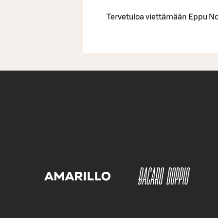
Tervetuloa viettämään Eppu No