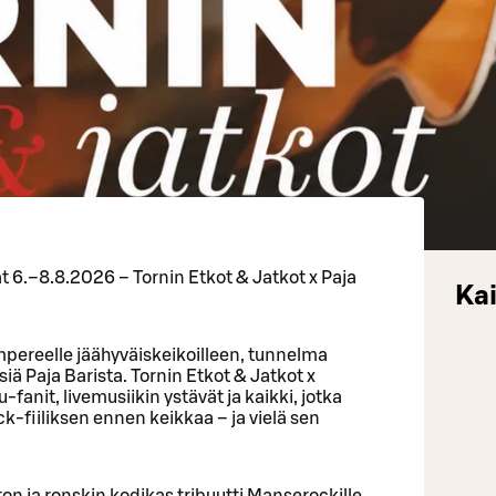
 6.–8.8.2026 – Tornin Etkot & Jatkot x Paja
Kai
ereelle jäähyväiskeikoilleen, tunnelma
iä Paja Barista. Tornin Etkot & Jatkot x
nit, livemusiikin ystävät ja kaikki, jotka
-fiiliksen ennen keikkaa – ja vielä sen
on ja ronskin kodikas tribuutti Manserockille.