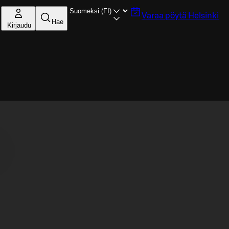
Varaa pöytä
Helsinki
Hae
Kirjaudu