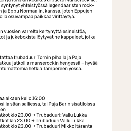
n syntynyt yhteistyössä legendaaristen rock-
 ja Eppu Normaalin, kanssa, joten Eppujen
 olla osuvampaa paikkaa virittäytyä.
on vuosien varrelta kertynyttä esineistöä,
ot ja jukeboxista löytyvät ne kappaleet, jotka
ttaa trubaduuri Tornin pihalla ja Paja
 jatkuu jatkoilla manserockin hengessä – hyvää
nohtumattomia hetkiä Tampereen yössä.
a alkaen kello 16:00
illa sään salliessa, tai Paja Barin sisätiloissa
een
jatkot klo 23.00 → Trubaduuri: Vallu Lukka
jatkot klo 23.00 → Trubaduuri Vallu Lukka
jatkot klo 23.00 → Trubaduuri Mikko Itäranta