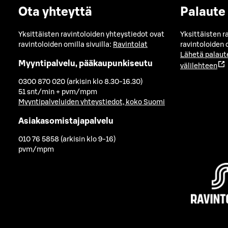
Ota yhteyttä
Palaute
Yksittäisten ravintoloiden yhteystiedot ovat
Yksittäisten r
ravintoloiden omilla sivuilla:
Ravintolat
ravintoloiden o
Lähetä palaut
Myyntipalvelu, pääkaupunkiseutu
välilehteen
0300 870 020 (arkisin klo 8.30-16.30)
51 snt/min + pvm/mpm
Myyntipalveluiden yhteystiedot, koko Suomi
Asiakasomistajapalvelu
010 76 5858 (arkisin klo 9-16)
pvm/mpm