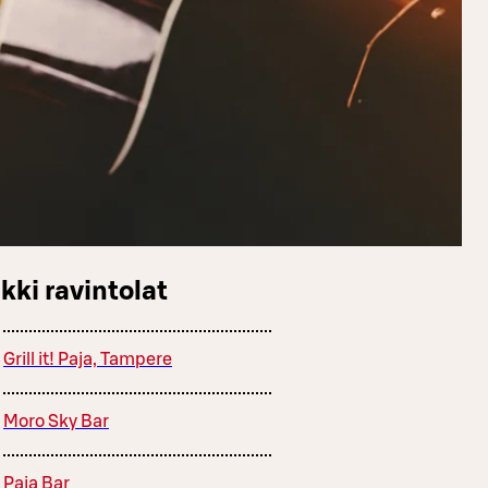
kki ravintolat
Grill it! Paja, Tampere
Moro Sky Bar
Paja Bar