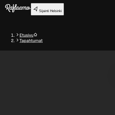
Siirry pääsisältöön
Sijainti
Helsinki
Etusivu
Tapahtumat
Takaisin