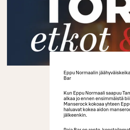
Eppu Normaalin jäähyväiskeikat
Bar
Kun Eppu Normaali saapuu Tamp
alkaa jo ennen ensimmäistä biis
Manserock kokoaa yhteen Eppu-fa
haluavat kokea aidon manserock
jälkeenkin.
Paja Bar on rento, konstailemat