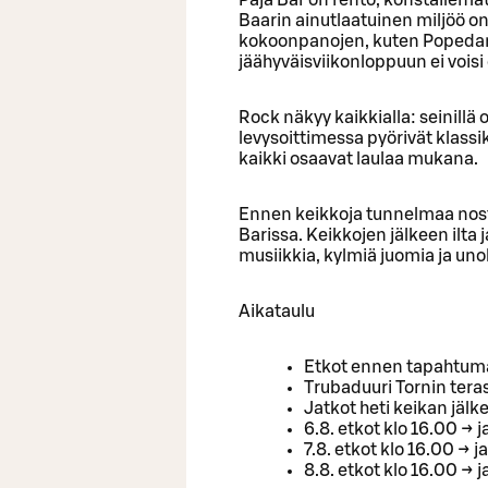
Baarin ainutlaatuinen miljöö o
kokoonpanojen, kuten Popedan
jäähyväisviikonloppuun ei voisi
Rock näkyy kaikkialla: seinillä 
levysoittimessa pyörivät klassik
kaikki osaavat laulaa mukana.
Ennen keikkoja tunnelmaa nosta
Barissa. Keikkojen jälkeen ilta
musiikkia, kylmiä juomia ja u
Aikataulu
Etkot ennen tapahtuma
Trubaduuri Tornin terass
Jatkot heti keikan jälk
6.8. etkot klo 16.00 → 
7.8. etkot klo 16.00 → 
8.8. etkot klo 16.00 → 