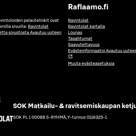
Raflaamo.fi
avintoloiden palautelinkit ovat
Ravintolat
milla sivuilla:
Ravintolat
Ravintolat kartalla
etta sivustosta
Avautuu uuteen
Lounas
Tapahtumat
Saavutettavuus
Evästeinformaatio
Avautuu uuteen
Muuta evästeasetuksia
SOK Matkailu- & ravitsemiskaupan ketj
SOK PL 1 00088 S-RYHMÄ
,
Y-tunnus 0116323-1