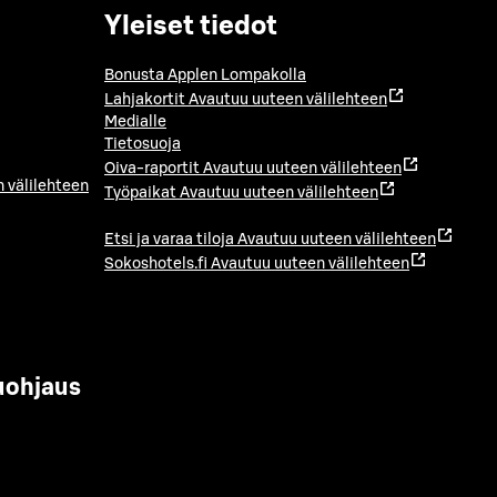
Yleiset tiedot
Bonusta Applen Lompakolla
Lahjakortit
Avautuu uuteen välilehteen
Medialle
Tietosuoja
Oiva-raportit
Avautuu uuteen välilehteen
 välilehteen
Työpaikat
Avautuu uuteen välilehteen
Etsi ja varaa tiloja
Avautuu uuteen välilehteen
Sokoshotels.fi
Avautuu uuteen välilehteen
uohjaus