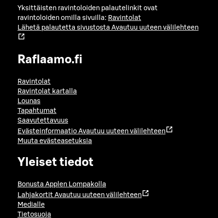
Yksittäisten ravintoloiden palautelinkit ovat
ravintoloiden omilla sivuilla:
Ravintolat
Lähetä palautetta sivustosta
Avautuu uuteen välilehteen
Raflaamo.fi
Ravintolat
Ravintolat kartalla
Lounas
Tapahtumat
Saavutettavuus
Evästeinformaatio
Avautuu uuteen välilehteen
Muuta evästeasetuksia
Yleiset tiedot
Bonusta Applen Lompakolla
Lahjakortit
Avautuu uuteen välilehteen
Medialle
Tietosuoja