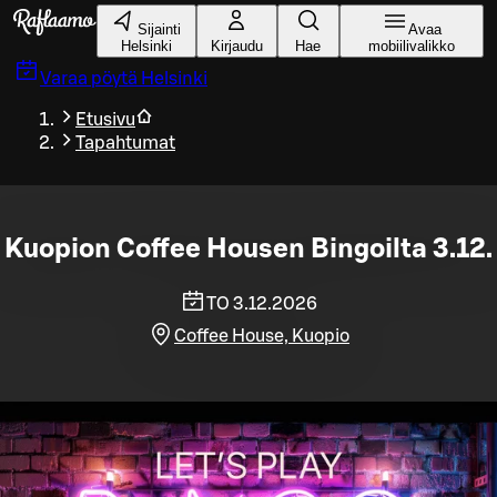
Siirry pääsisältöön
Sijainti
Avaa
Helsinki
Kirjaudu
Hae
mobiilivalikko
Varaa pöytä
Helsinki
Etusivu
Tapahtumat
Kuopion Coffee Housen Bingoilta 3.12.
TO 3.12.2026
Coffee House, Kuopio