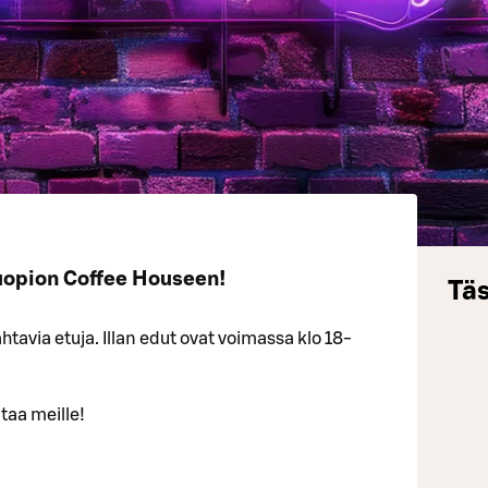
uopion Coffee Houseen!
Täs
tavia etuja. Illan edut ovat voimassa klo 18-
taa meille!