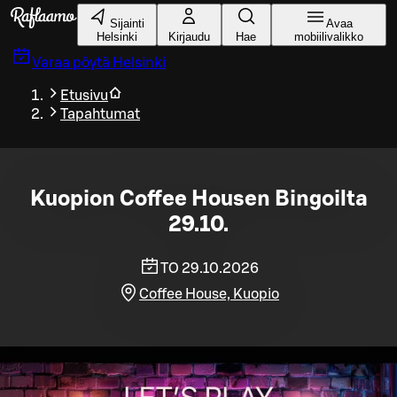
Siirry pääsisältöön
Sijainti
Avaa
Helsinki
Kirjaudu
Hae
mobiilivalikko
Varaa pöytä
Helsinki
Etusivu
Tapahtumat
Kuopion Coffee Housen Bingoilta
29.10.
TO 29.10.2026
Coffee House, Kuopio