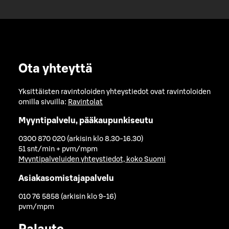
Ota yhteyttä
Yksittäisten ravintoloiden yhteystiedot ovat ravintoloiden
omilla sivuilla:
Ravintolat
Myyntipalvelu, pääkaupunkiseutu
0300 870 020 (arkisin klo 8.30-16.30)
51 snt/min + pvm/mpm
Myyntipalveluiden yhteystiedot, koko Suomi
Asiakasomistajapalvelu
010 76 5858 (arkisin klo 9-16)
pvm/mpm