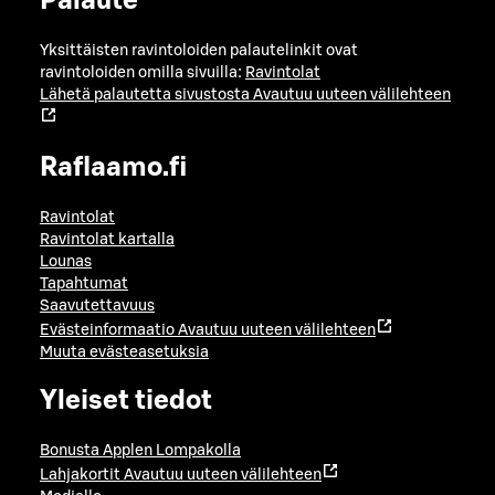
Palaute
Yksittäisten ravintoloiden palautelinkit ovat
ravintoloiden omilla sivuilla:
Ravintolat
Lähetä palautetta sivustosta
Avautuu uuteen välilehteen
Raflaamo.fi
Ravintolat
Ravintolat kartalla
Lounas
Tapahtumat
Saavutettavuus
Evästeinformaatio
Avautuu uuteen välilehteen
Muuta evästeasetuksia
Yleiset tiedot
Bonusta Applen Lompakolla
Lahjakortit
Avautuu uuteen välilehteen