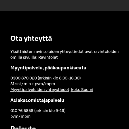
Ota yhteyttä
Yksittäisten ravintoloiden yhteystiedot ovat ravintoloiden
omilla sivuilla:
Ravintolat
Myyntipalvelu, pääkaupunkiseutu
0300 870 020 (arkisin klo 8.30-16.30)
51 snt/min + pvm/mpm
Myyntipalveluiden yhteystiedot, koko Suomi
Asiakasomistajapalvelu
010 76 5858 (arkisin klo 9-16)
pvm/mpm