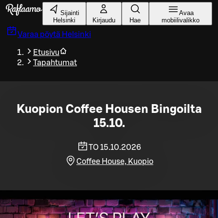
Siirry pääsisältöön
Sijainti
Avaa
Helsinki
Kirjaudu
Hae
mobiilivalikko
Varaa pöytä
Helsinki
Etusivu
Tapahtumat
Kuopion Coffee Housen Bingoilta
15.10.
TO 15.10.2026
Coffee House, Kuopio