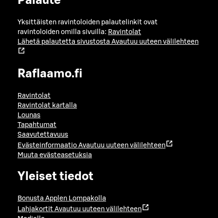
Palaute
Yksittäisten ravintoloiden palautelinkit ovat
ravintoloiden omilla sivuilla:
Ravintolat
Lähetä palautetta sivustosta
Avautuu uuteen välilehteen
Raflaamo.fi
Ravintolat
Ravintolat kartalla
Lounas
Tapahtumat
Saavutettavuus
Evästeinformaatio
Avautuu uuteen välilehteen
Muuta evästeasetuksia
Yleiset tiedot
Bonusta Applen Lompakolla
Lahjakortit
Avautuu uuteen välilehteen