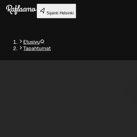
Siirry pääsisältöön
Sijainti
Helsinki
Etusivu
Tapahtumat
Takaisin