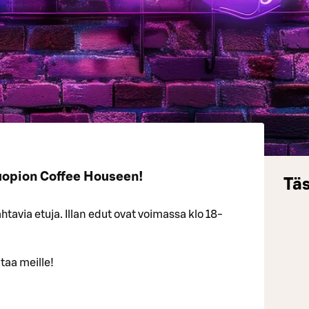
uopion Coffee Houseen!
Täs
tavia etuja. Illan edut ovat voimassa klo 18-
taa meille!