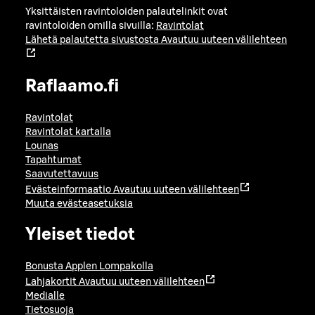
Yksittäisten ravintoloiden palautelinkit ovat
ravintoloiden omilla sivuilla:
Ravintolat
Lähetä palautetta sivustosta
Avautuu uuteen välilehteen
Raflaamo.fi
Ravintolat
Ravintolat kartalla
Lounas
Tapahtumat
Saavutettavuus
Evästeinformaatio
Avautuu uuteen välilehteen
Muuta evästeasetuksia
Yleiset tiedot
Bonusta Applen Lompakolla
Lahjakortit
Avautuu uuteen välilehteen
Medialle
Tietosuoja