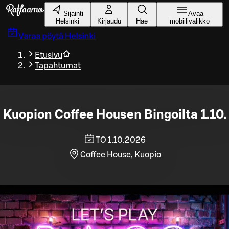
Siirry pääsisältöön
Sijainti
Avaa
Helsinki
Kirjaudu
Hae
mobiilivalikko
Varaa pöytä
Helsinki
Etusivu
Tapahtumat
Kuopion Coffee Housen Bingoilta 1.10.
TO 1.10.2026
Coffee House, Kuopio