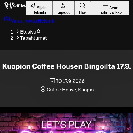
Siirry pääsisältöön
Sijainti
Avaa
Helsinki
Kirjaudu
Hae
mobiilivalikko
Varaa pöytä
Helsinki
Etusivu
Tapahtumat
Kuopion Coffee Housen Bingoilta 17.9.
TO 17.9.2026
Coffee House, Kuopio