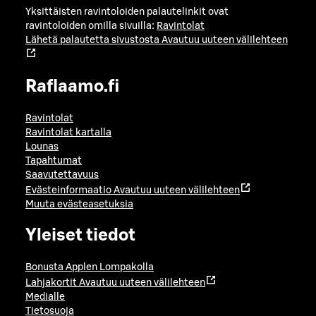
Yksittäisten ravintoloiden palautelinkit ovat
ravintoloiden omilla sivuilla:
Ravintolat
Lähetä palautetta sivustosta
Avautuu uuteen välilehteen
Raflaamo.fi
Ravintolat
Ravintolat kartalla
Lounas
Tapahtumat
Saavutettavuus
Evästeinformaatio
Avautuu uuteen välilehteen
Muuta evästeasetuksia
Yleiset tiedot
Bonusta Applen Lompakolla
Lahjakortit
Avautuu uuteen välilehteen
Medialle
Tietosuoja