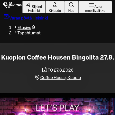
Siirry pääsisältöön
Sijainti
Avaa
Helsinki
Kirjaudu
Hae
mobiilivalikko
Varaa pöytä
Helsinki
Etusivu
Tapahtumat
Kuopion Coffee Housen Bingoilta 27.8.
TO 27.8.2026
Coffee House, Kuopio