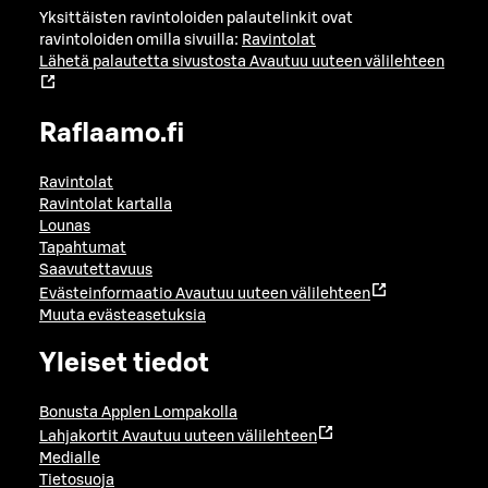
Yksittäisten ravintoloiden palautelinkit ovat
ravintoloiden omilla sivuilla:
Ravintolat
Lähetä palautetta sivustosta
Avautuu uuteen välilehteen
Raflaamo.fi
Ravintolat
Ravintolat kartalla
Lounas
Tapahtumat
Saavutettavuus
Evästeinformaatio
Avautuu uuteen välilehteen
Muuta evästeasetuksia
Yleiset tiedot
Bonusta Applen Lompakolla
Lahjakortit
Avautuu uuteen välilehteen
Medialle
Tietosuoja