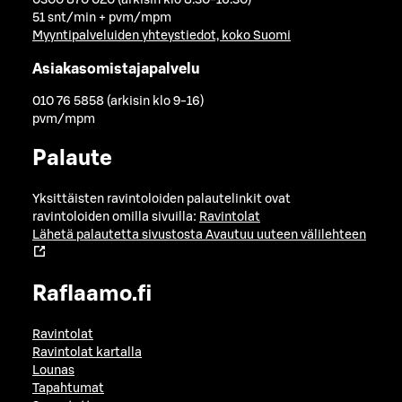
0300 870 020 (arkisin klo 8.30-16.30)
51 snt/min + pvm/mpm
Myyntipalveluiden yhteystiedot, koko Suomi
Asiakasomistajapalvelu
010 76 5858 (arkisin klo 9-16)
pvm/mpm
Palaute
Yksittäisten ravintoloiden palautelinkit ovat
ravintoloiden omilla sivuilla:
Ravintolat
Lähetä palautetta sivustosta
Avautuu uuteen välilehteen
Raflaamo.fi
Ravintolat
Ravintolat kartalla
Lounas
Tapahtumat