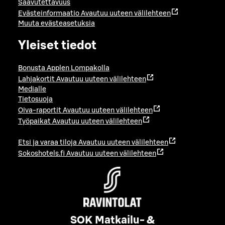
Saavutettavuus
Evästeinformaatio
Avautuu uuteen välilehteen
Muuta evästeasetuksia
Yleiset tiedot
Bonusta Applen Lompakolla
Lahjakortit
Avautuu uuteen välilehteen
Medialle
Tietosuoja
Oiva-raportit
Avautuu uuteen välilehteen
Työpaikat
Avautuu uuteen välilehteen
Etsi ja varaa tiloja
Avautuu uuteen välilehteen
Sokoshotels.fi
Avautuu uuteen välilehteen
SOK Matkailu- &