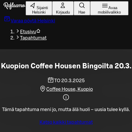
Siirry pääsisältöön
Sijainti
Avaa
Helsinki
Kirjaudu
Hae
mobiilivalikko
Varaa pöytä
Helsinki
Etusivu
Tapahtumat
Kuopion Coffee Housen Bingoilta 20.3.
TO 20.3.2025
Coffee House, Kuopio
Tämä tapahtuma meni jo, mutta älä huoli – uusia tulee kyllä.
Katso kaikki tapahtumat