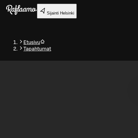
Siirry pääsisältöön
Sijainti
Helsinki
Etusivu
Tapahtumat
Takaisin