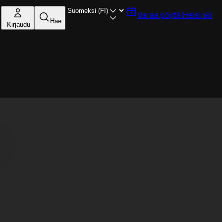
Varaa pöytä
Helsinki
Hae
Kirjaudu