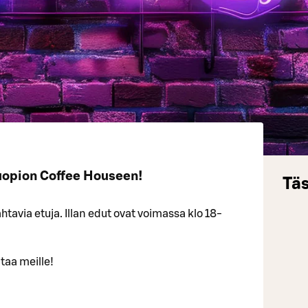
uopion Coffee Houseen!
Täs
tavia etuja. Illan edut ovat voimassa klo 18-
taa meille!