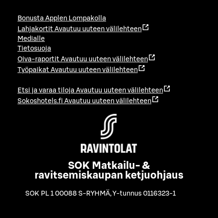
Bonusta Applen Lompakolla
Lahjakortit
Avautuu uuteen välilehteen
Medialle
Tietosuoja
Oiva-raportit
Avautuu uuteen välilehteen
Työpaikat
Avautuu uuteen välilehteen
Etsi ja varaa tiloja
Avautuu uuteen välilehteen
Sokoshotels.fi
Avautuu uuteen välilehteen
SOK Matkailu- &
ravitsemiskaupan ketjuohjaus
SOK PL 1 00088 S-RYHMÄ
,
Y-tunnus 0116323-1