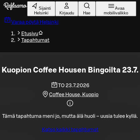
Siirry pääsisältöön
Sijainti
Avaa
Helsinki
Kirjaudu
Hae
mobiilivalikko
Varaa pöytä
Helsinki
Etusivu
Tapahtumat
Kuopion Coffee Housen Bingoilta 23.7.
TO 23.7.2026
Coffee House, Kuopio
Tämä tapahtuma meni jo, mutta älä huoli – uusia tulee kyllä.
Katso kaikki tapahtumat