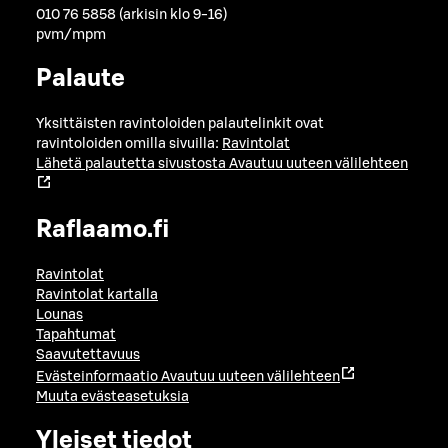
010 76 5858 (arkisin klo 9-16)
pvm/mpm
Palaute
Yksittäisten ravintoloiden palautelinkit ovat
ravintoloiden omilla sivuilla:
Ravintolat
Lähetä palautetta sivustosta
Avautuu uuteen välilehteen
Raflaamo.fi
Ravintolat
Ravintolat kartalla
Lounas
Tapahtumat
Saavutettavuus
Evästeinformaatio
Avautuu uuteen välilehteen
Muuta evästeasetuksia
Yleiset tiedot