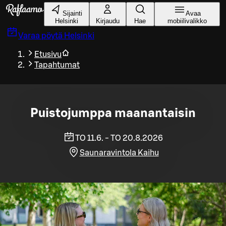
Siirry pääsisältöön
Sijainti
Avaa
Helsinki
Kirjaudu
Hae
mobiilivalikko
Varaa pöytä
Helsinki
Etusivu
Tapahtumat
Puistojumppa maanantaisin
TO 11.6. - TO 20.8.2026
Saunaravintola Kaihu