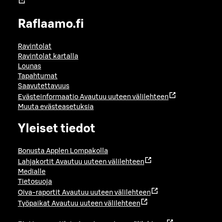
Raflaamo.fi
Ravintolat
Ravintolat kartalla
Lounas
Tapahtumat
Saavutettavuus
Evästeinformaatio
Avautuu uuteen välilehteen
Muuta evästeasetuksia
Yleiset tiedot
Bonusta Applen Lompakolla
Lahjakortit
Avautuu uuteen välilehteen
Medialle
Tietosuoja
Oiva-raportit
Avautuu uuteen välilehteen
Työpaikat
Avautuu uuteen välilehteen