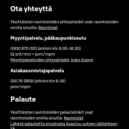
Ota yhteyttä
Yksittäisten ravintoloiden yhteystiedot ovat ravintoloiden
omilla sivuilla:
Ravintolat
Myyntipalvelu, pääkaupunkiseutu
0300 870 020 (arkisin klo 8.30-16.30)
51 snt/min + pvm/mpm
Myyntipalveluiden yhteystiedot, koko Suomi
Asiakasomistajapalvelu
010 76 5858 (arkisin klo 9-16)
pvm/mpm
Palaute
Yksittäisten ravintoloiden palautelinkit ovat
ravintoloiden omilla sivuilla:
Ravintolat
Lähetä palautetta sivustosta
Avautuu uuteen välilehteen