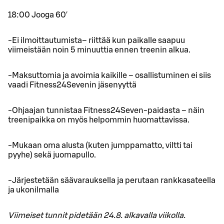
18:00 Jooga 60′
-Ei ilmoittautumista– riittää kun paikalle saapuu
viimeistään noin 5 minuuttia ennen treenin alkua.
-Maksuttomia ja avoimia kaikille – osallistuminen ei siis
vaadi Fitness24Sevenin jäsenyyttä
-Ohjaajan tunnistaa Fitness24Seven-paidasta – näin
treenipaikka on myös helpommin huomattavissa.
-Mukaan oma alusta (kuten jumppamatto, viltti tai
pyyhe) sekä juomapullo.
-Järjestetään säävarauksella ja perutaan rankkasateella
ja ukonilmalla
Viimeiset tunnit pidetään 24.8. alkavalla viikolla.