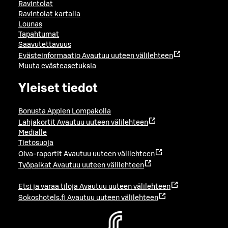
Ravintolat
Ravintolat kartalla
Lounas
Tapahtumat
Saavutettavuus
Evästeinformaatio
Avautuu uuteen välilehteen
Muuta evästeasetuksia
Yleiset tiedot
Bonusta Applen Lompakolla
Lahjakortit
Avautuu uuteen välilehteen
Medialle
Tietosuoja
Oiva-raportit
Avautuu uuteen välilehteen
Työpaikat
Avautuu uuteen välilehteen
Etsi ja varaa tiloja
Avautuu uuteen välilehteen
Sokoshotels.fi
Avautuu uuteen välilehteen