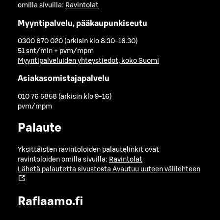
omilla sivuilla:
Ravintolat
Myyntipalvelu, pääkaupunkiseutu
0300 870 020 (arkisin klo 8.30-16.30)
51 snt/min + pvm/mpm
Myyntipalveluiden yhteystiedot, koko Suomi
Asiakasomistajapalvelu
010 76 5858 (arkisin klo 9-16)
pvm/mpm
Palaute
Yksittäisten ravintoloiden palautelinkit ovat
ravintoloiden omilla sivuilla:
Ravintolat
Lähetä palautetta sivustosta
Avautuu uuteen välilehteen
Raflaamo.fi