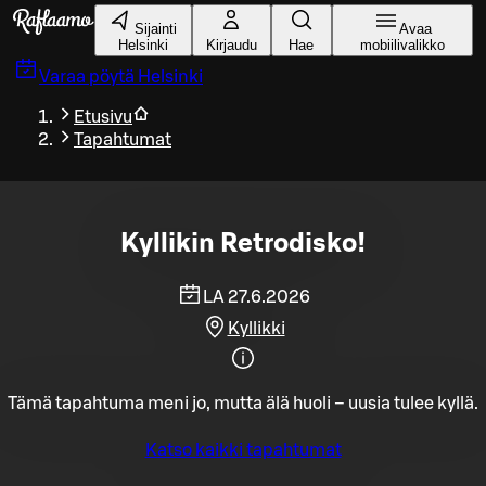
Siirry pääsisältöön
Sijainti
Avaa
Helsinki
Kirjaudu
Hae
mobiilivalikko
Varaa pöytä
Helsinki
Etusivu
Tapahtumat
Kyllikin Retrodisko!
LA 27.6.2026
Kyllikki
Tämä tapahtuma meni jo, mutta älä huoli – uusia tulee kyllä.
Katso kaikki tapahtumat