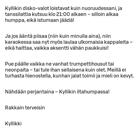
Kyllikin disko-valot loistavat kuin nuoruudessani, ja
tanssilattia kutsuu klo 21:00 alkaen – silloin alkaa
humppa, eikä istumaan jäädä!
Ja jos ääntä piisaa (niin kuin minulla aina), niin
karaokessa saa nyt myös laulaa ulkomaisia kappaleita –
eikä haittaa, vaikka aksentti vähän paukkuisi!
Pue päälle vaikka ne vanhat trumpettihousut tai
neonpaita – tai tule ihan sellaisena kuin olet. Meillä ei
turhasta hienostella, kunhan jalat toimii ja mieli on kevyt.
Nähdään perjantaina – Kyllikin iltahumpassa!
Rakkain terveisin
Kyllikki