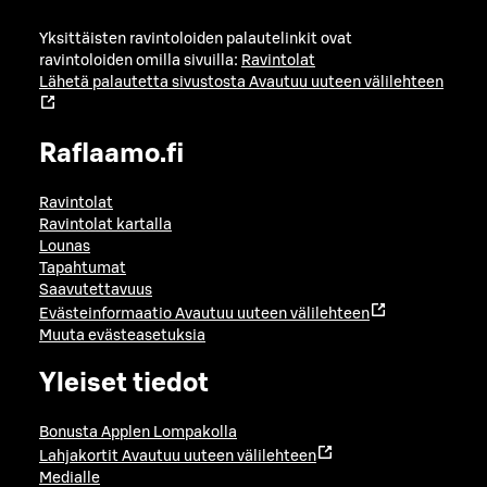
Yksittäisten ravintoloiden palautelinkit ovat
ravintoloiden omilla sivuilla:
Ravintolat
Lähetä palautetta sivustosta
Avautuu uuteen välilehteen
Raflaamo.fi
Ravintolat
Ravintolat kartalla
Lounas
Tapahtumat
Saavutettavuus
Evästeinformaatio
Avautuu uuteen välilehteen
Muuta evästeasetuksia
Yleiset tiedot
Bonusta Applen Lompakolla
Lahjakortit
Avautuu uuteen välilehteen
Medialle