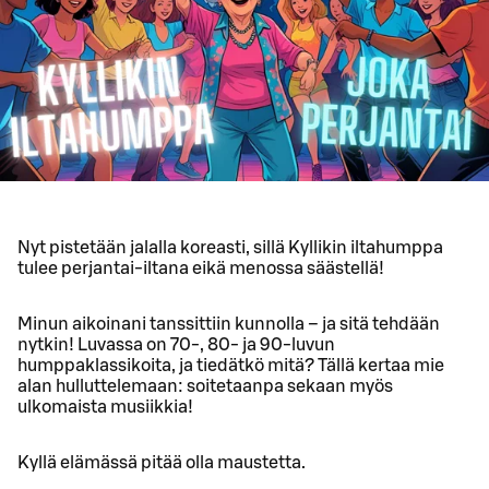
Nyt pistetään jalalla koreasti, sillä Kyllikin iltahumppa
tulee perjantai-iltana eikä menossa säästellä!
Minun aikoinani tanssittiin kunnolla – ja sitä tehdään
nytkin! Luvassa on 70-, 80- ja 90-luvun
humppaklassikoita, ja tiedätkö mitä? Tällä kertaa mie
alan hulluttelemaan: soitetaanpa sekaan myös
ulkomaista musiikkia!
Kyllä elämässä pitää olla maustetta.