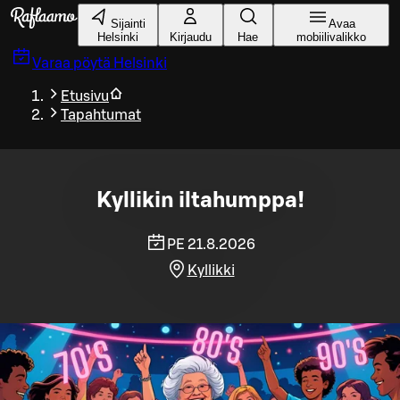
Siirry pääsisältöön
Sijainti
Avaa
Helsinki
Kirjaudu
Hae
mobiilivalikko
Varaa pöytä
Helsinki
Etusivu
Tapahtumat
Kyllikin iltahumppa!
PE 21.8.2026
Kyllikki