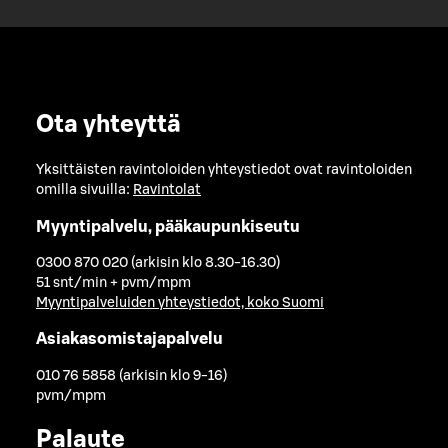
Ota yhteyttä
Yksittäisten ravintoloiden yhteystiedot ovat ravintoloiden
omilla sivuilla:
Ravintolat
Myyntipalvelu, pääkaupunkiseutu
0300 870 020 (arkisin klo 8.30-16.30)
51 snt/min + pvm/mpm
Myyntipalveluiden yhteystiedot, koko Suomi
Asiakasomistajapalvelu
010 76 5858 (arkisin klo 9-16)
pvm/mpm
Palaute