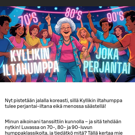
Nyt pistetään jalalla koreasti, sillä Kyllikin iltahumppa
tulee perjantai-iltana eikä menossa säästellä!
Minun aikoinani tanssittiin kunnolla – ja sitä tehdään
nytkin! Luvassa on 70-, 80- ja 90-luvun
humppaklassikoita, ja tiedätkö mitä? Tällä kertaa mie