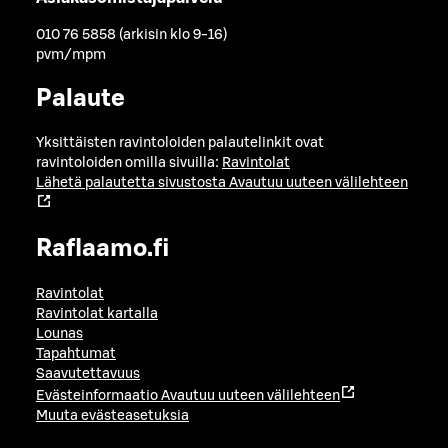
010 76 5858 (arkisin klo 9-16)
pvm/mpm
Palaute
Yksittäisten ravintoloiden palautelinkit ovat
ravintoloiden omilla sivuilla:
Ravintolat
Lähetä palautetta sivustosta
Avautuu uuteen välilehteen
Raflaamo.fi
Ravintolat
Ravintolat kartalla
Lounas
Tapahtumat
Saavutettavuus
Evästeinformaatio
Avautuu uuteen välilehteen
Muuta evästeasetuksia