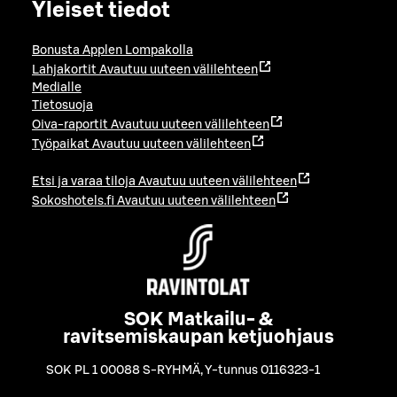
Yleiset tiedot
Bonusta Applen Lompakolla
Lahjakortit
Avautuu uuteen välilehteen
Medialle
Tietosuoja
Oiva-raportit
Avautuu uuteen välilehteen
Työpaikat
Avautuu uuteen välilehteen
Etsi ja varaa tiloja
Avautuu uuteen välilehteen
Sokoshotels.fi
Avautuu uuteen välilehteen
SOK Matkailu- &
ravitsemiskaupan ketjuohjaus
SOK PL 1 00088 S-RYHMÄ
,
Y-tunnus 0116323-1