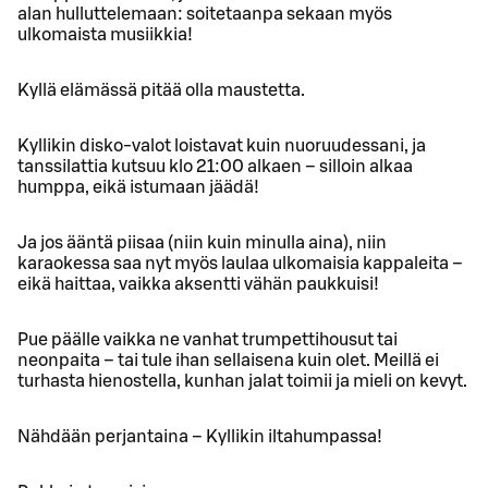
alan hulluttelemaan: soitetaanpa sekaan myös
ulkomaista musiikkia!
Kyllä elämässä pitää olla maustetta.
Kyllikin disko-valot loistavat kuin nuoruudessani, ja
tanssilattia kutsuu klo 21:00 alkaen – silloin alkaa
humppa, eikä istumaan jäädä!
Ja jos ääntä piisaa (niin kuin minulla aina), niin
karaokessa saa nyt myös laulaa ulkomaisia kappaleita –
eikä haittaa, vaikka aksentti vähän paukkuisi!
Pue päälle vaikka ne vanhat trumpettihousut tai
neonpaita – tai tule ihan sellaisena kuin olet. Meillä ei
turhasta hienostella, kunhan jalat toimii ja mieli on kevyt.
Nähdään perjantaina – Kyllikin iltahumpassa!