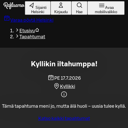
Siirry pääsisältöön
Sijainti
Avaa
Helsinki
Kirjaudu
Hae
mobiilivalikko
Varaa pöytä
Helsinki
Etusivu
Tapahtumat
Kyllikin iltahumppa!
PE 17.7.2026
Kyllikki
Tämä tapahtuma meni jo, mutta älä huoli – uusia tulee kyllä.
Katso kaikki tapahtumat