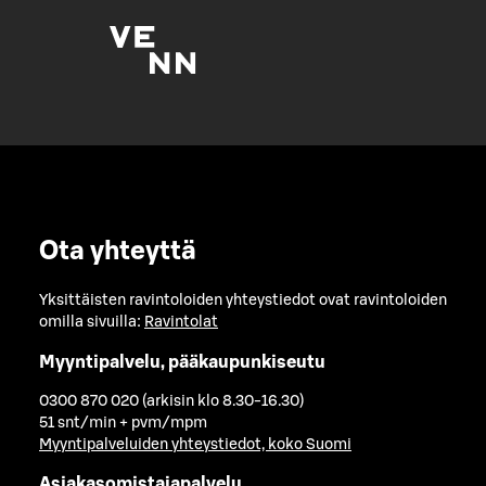
Ota yhteyttä
Yksittäisten ravintoloiden yhteystiedot ovat ravintoloiden
omilla sivuilla:
Ravintolat
Myyntipalvelu, pääkaupunkiseutu
0300 870 020 (arkisin klo 8.30-16.30)
51 snt/min + pvm/mpm
Myyntipalveluiden yhteystiedot, koko Suomi
Asiakasomistajapalvelu