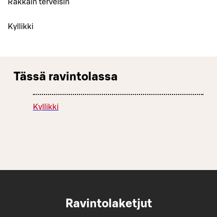
Rakkain terveisin
Kyllikki
Tässä ravintolassa
Kyllikki
Ravintolaketjut