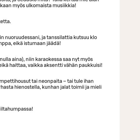
ekaan myös ulkomaista musiikkia!
etta.
uin nuoruudessani, ja tanssilattia kutsuu klo
umppa, eikä istumaan jäädä!
inulla aina), niin karaokessa saa nyt myös
eikä haittaa, vaikka aksentti vähän paukkuisi!
mpettihousut tai neonpaita – tai tule ihan
urhasta hienostella, kunhan jalat toimii ja mieli
 iltahumpassa!