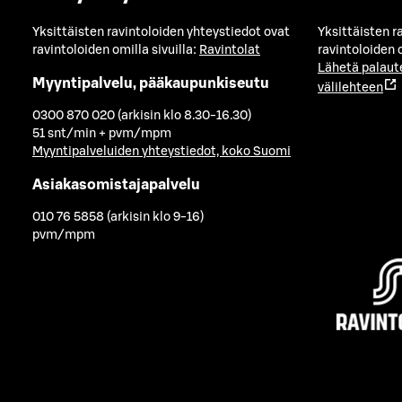
Yksittäisten ravintoloiden yhteystiedot ovat
Yksittäisten r
ravintoloiden omilla sivuilla:
Ravintolat
ravintoloiden o
Lähetä palaut
Myyntipalvelu, pääkaupunkiseutu
välilehteen
0300 870 020 (arkisin klo 8.30-16.30)
51 snt/min + pvm/mpm
Myyntipalveluiden yhteystiedot, koko Suomi
Asiakasomistajapalvelu
010 76 5858 (arkisin klo 9-16)
pvm/mpm