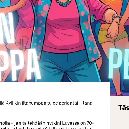
illä Kyllikin iltahumppa tulee perjantai-iltana
Täs
nolla – ja sitä tehdään nytkin! Luvassa on 70-,
ta, ja tiedätkö mitä? Tällä kertaa mie alan