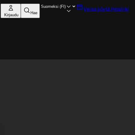
Varaa pöytä
Helsinki
Hae
Kirjaudu