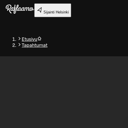
Siirry pääsisältöön
Sijainti
Helsinki
Etusivu
Tapahtumat
Takaisin