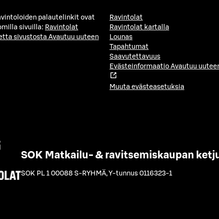
avintoloiden palautelinkit ovat
Ravintolat
milla sivuilla:
Ravintolat
Ravintolat kartalla
etta sivustosta
Avautuu uuteen
Lounas
Tapahtumat
Saavutettavuus
Evästeinformaatio
Avautuu uuteen
Muuta evästeasetuksia
SOK Matkailu- & ravitsemiskaupan ketj
SOK PL 1 00088 S-RYHMÄ
,
Y-tunnus 0116323-1