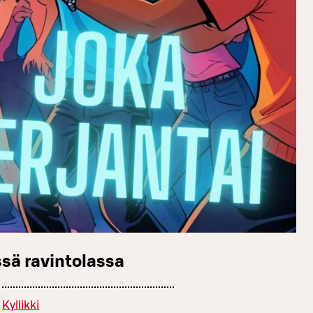
sä ravintolassa
Kyllikki