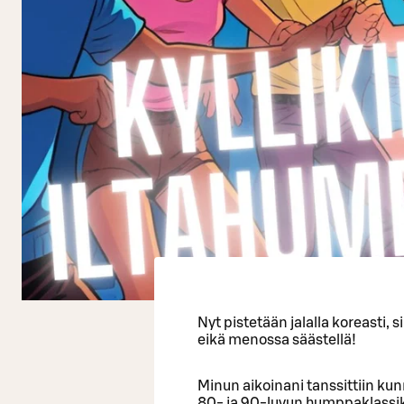
Nyt pistetään jalalla koreasti, s
eikä menossa säästellä!
Minun aikoinani tanssittiin kun
80- ja 90-luvun humppaklassikoi