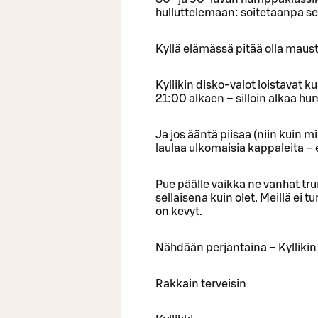
hulluttelemaan: soitetaanpa s
Kyllä elämässä pitää olla maust
Kyllikin disko-valot loistavat k
21:00 alkaen – silloin alkaa h
Ja jos ääntä piisaa (niin kuin m
laulaa ulkomaisia kappaleita – 
Pue päälle vaikka ne vanhat tru
sellaisena kuin olet. Meillä ei t
on kevyt.
Nähdään perjantaina – Kyllikin
Rakkain terveisin