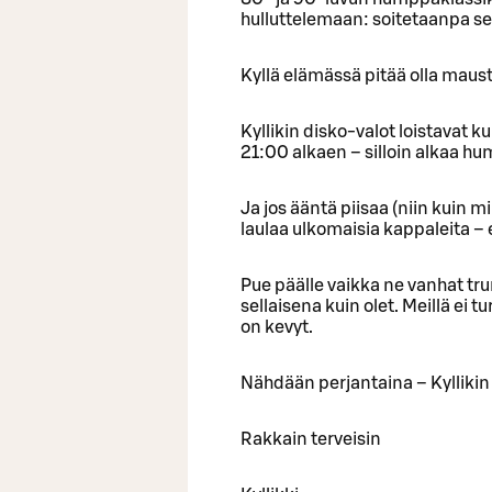
hulluttelemaan: soitetaanpa s
Kyllä elämässä pitää olla maust
Kyllikin disko-valot loistavat k
21:00 alkaen – silloin alkaa h
Ja jos ääntä piisaa (niin kuin m
laulaa ulkomaisia kappaleita – 
Pue päälle vaikka ne vanhat tru
sellaisena kuin olet. Meillä ei t
on kevyt.
Nähdään perjantaina – Kyllikin
Rakkain terveisin