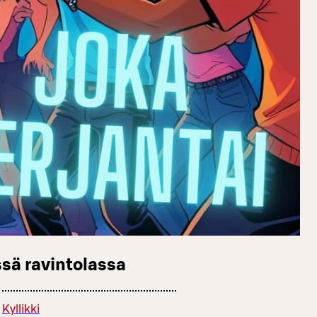
sä ravintolassa
Kyllikki