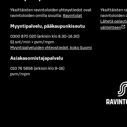
Yksittäisten ravintoloiden yhteystiedot ovat
Yksittäisten r
ravintoloiden omilla sivuilla:
Ravintolat
ravintoloiden o
Lähetä palaut
Myyntipalvelu, pääkaupunkiseutu
välilehteen
0300 870 020 (arkisin klo 8.30-16.30)
51 snt/min + pvm/mpm
Myyntipalveluiden yhteystiedot, koko Suomi
Asiakasomistajapalvelu
010 76 5858 (arkisin klo 9-16)
pvm/mpm