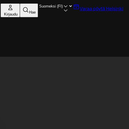
Varaa pöytä
Helsinki
Hae
Kirjaudu