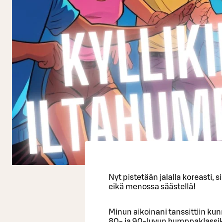
Nyt pistetään jalalla koreasti, s
eikä menossa säästellä!
Minun aikoinani tanssittiin kun
80- ja 90-luvun humppaklassikoi