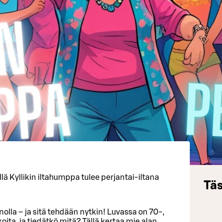
illä Kyllikin iltahumppa tulee perjantai-iltana
Täs
nolla – ja sitä tehdään nytkin! Luvassa on 70-,
ta, ja tiedätkö mitä? Tällä kertaa mie alan