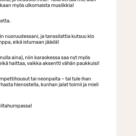
ekaan myös ulkomaista musiikkia!
etta.
uin nuoruudessani, ja tanssilattia kutsuu klo
umppa, eikä istumaan jäädä!
inulla aina), niin karaokessa saa nyt myös
eikä haittaa, vaikka aksentti vähän paukkuisi!
mpettihousut tai neonpaita – tai tule ihan
urhasta hienostella, kunhan jalat toimii ja mieli
 iltahumpassa!