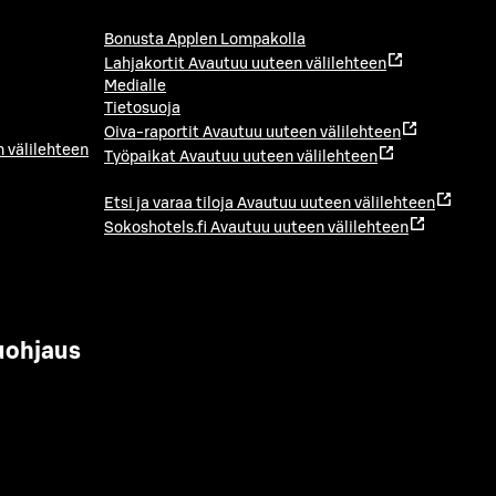
Bonusta Applen Lompakolla
Lahjakortit
Avautuu uuteen välilehteen
Medialle
Tietosuoja
Oiva-raportit
Avautuu uuteen välilehteen
 välilehteen
Työpaikat
Avautuu uuteen välilehteen
Etsi ja varaa tiloja
Avautuu uuteen välilehteen
Sokoshotels.fi
Avautuu uuteen välilehteen
uohjaus