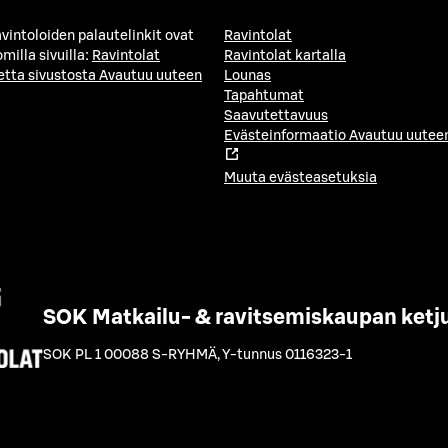
avintoloiden palautelinkit ovat
Ravintolat
milla sivuilla:
Ravintolat
Ravintolat kartalla
etta sivustosta
Avautuu uuteen
Lounas
Tapahtumat
Saavutettavuus
Evästeinformaatio
Avautuu uuteen
Muuta evästeasetuksia
SOK Matkailu- & ravitsemiskaupan ketj
SOK PL 1 00088 S-RYHMÄ
,
Y-tunnus 0116323-1