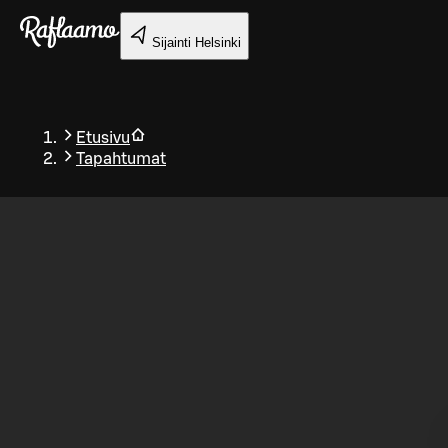
Siirry pääsisältöön
Sijainti
Helsinki
Etusivu
Tapahtumat
Takaisin