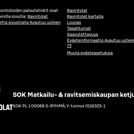
avintoloiden palautelinkit ovat
Ravintolat
milla sivuilla:
Ravintolat
Ravintolat kartalla
etta sivustosta
Avautuu uuteen
Lounas
Tapahtumat
Saavutettavuus
Evästeinformaatio
Avautuu uuteen
Muuta evästeasetuksia
SOK Matkailu- & ravitsemiskaupan ketj
SOK PL 1 00088 S-RYHMÄ
,
Y-tunnus 0116323-1