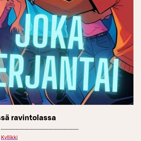
sä ravintolassa
Kyllikki