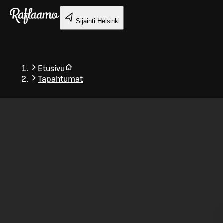
Siirry pääsisältöön
Sijainti
Helsinki
Etusivu
Tapahtumat
Takaisin