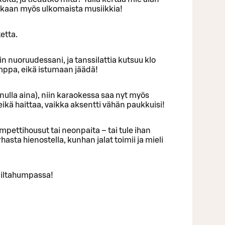
ekaan myös ulkomaista musiikkia!
etta.
uin nuoruudessani, ja tanssilattia kutsuu klo
umppa, eikä istumaan jäädä!
inulla aina), niin karaokessa saa nyt myös
eikä haittaa, vaikka aksentti vähän paukkuisi!
mpettihousut tai neonpaita – tai tule ihan
urhasta hienostella, kunhan jalat toimii ja mieli
 iltahumpassa!