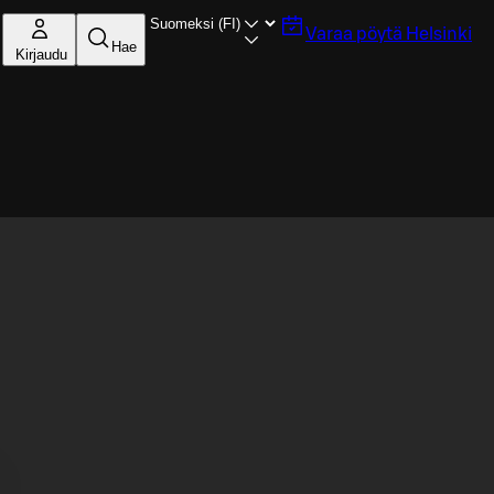
Varaa pöytä
Helsinki
Hae
Kirjaudu