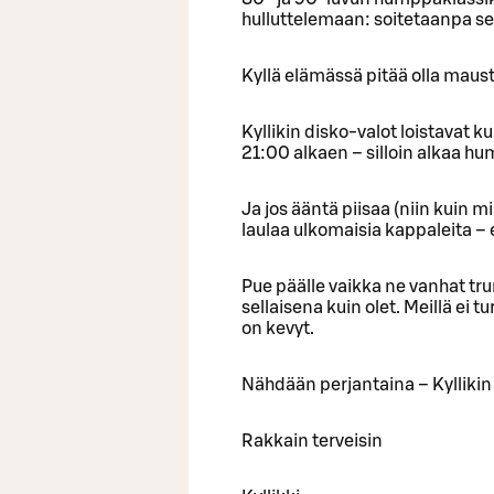
hulluttelemaan: soitetaanpa s
Kyllä elämässä pitää olla maust
Kyllikin disko-valot loistavat k
21:00 alkaen – silloin alkaa h
Ja jos ääntä piisaa (niin kuin m
laulaa ulkomaisia kappaleita – 
Pue päälle vaikka ne vanhat tru
sellaisena kuin olet. Meillä ei t
on kevyt.
Nähdään perjantaina – Kyllikin
Rakkain terveisin