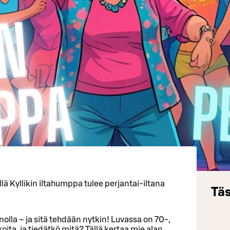
illä Kyllikin iltahumppa tulee perjantai-iltana
Täs
nolla – ja sitä tehdään nytkin! Luvassa on 70-,
ta, ja tiedätkö mitä? Tällä kertaa mie alan