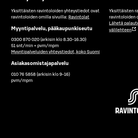
Yksittäisten ravintoloiden yhteystiedot ovat
Yksittäisten r
ravintoloiden omilla sivuilla:
Ravintolat
ravintoloiden o
Lähetä palaut
Myyntipalvelu, pääkaupunkiseutu
välilehteen
0300 870 020 (arkisin klo 8.30-16.30)
51 snt/min + pvm/mpm
Myyntipalveluiden yhteystiedot, koko Suomi
Asiakasomistajapalvelu
010 76 5858 (arkisin klo 9-16)
pvm/mpm