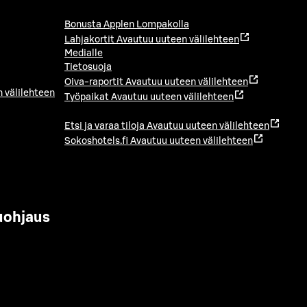
Bonusta Applen Lompakolla
Lahjakortit
Avautuu uuteen välilehteen
Medialle
Tietosuoja
Oiva-raportit
Avautuu uuteen välilehteen
 välilehteen
Työpaikat
Avautuu uuteen välilehteen
Etsi ja varaa tiloja
Avautuu uuteen välilehteen
Sokoshotels.fi
Avautuu uuteen välilehteen
uohjaus