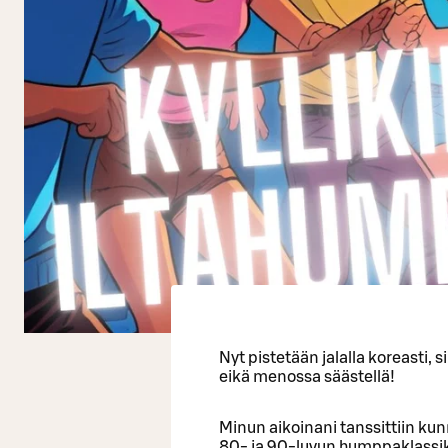
Nyt pistetään jalalla koreasti, s
eikä menossa säästellä!
Minun aikoinani tanssittiin kun
80- ja 90-luvun humppaklassikoi