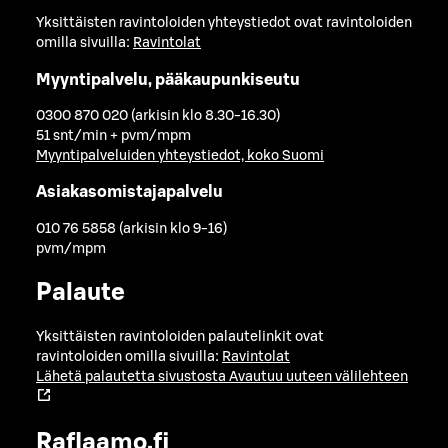
Yksittäisten ravintoloiden yhteystiedot ovat ravintoloiden
omilla sivuilla:
Ravintolat
Myyntipalvelu, pääkaupunkiseutu
0300 870 020 (arkisin klo 8.30-16.30)
51 snt/min + pvm/mpm
Myyntipalveluiden yhteystiedot, koko Suomi
Asiakasomistajapalvelu
010 76 5858 (arkisin klo 9-16)
pvm/mpm
Palaute
Yksittäisten ravintoloiden palautelinkit ovat
ravintoloiden omilla sivuilla:
Ravintolat
Lähetä palautetta sivustosta
Avautuu uuteen välilehteen
Raflaamo.fi