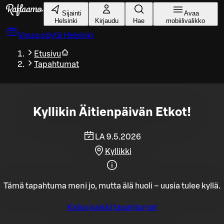
Siirry pääsisältöön
Sijainti
Avaa
Helsinki
Kirjaudu
Hae
mobiilivalikko
Varaa pöytä
Helsinki
Etusivu
Tapahtumat
Kyllikin Äitienpäivän Etkot!
LA 9.5.2026
Kyllikki
Tämä tapahtuma meni jo, mutta älä huoli – uusia tulee kyllä.
Katso kaikki tapahtumat