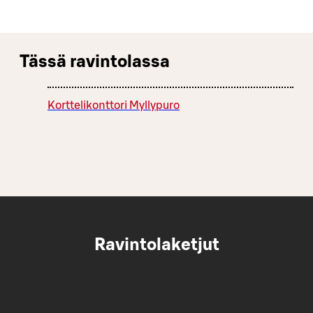
Tässä ravintolassa
Korttelikonttori Myllypuro
Ravintolaketjut