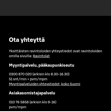
Ota yhteyttä
Yksittäisten ravintoloiden yhteystiedot ovat ravintoloiden
omilla sivuilla:
Ravintolat
Myyntipalvelu, pääkaupunkiseutu
0300 870 020 (arkisin klo 8.30-16.30)
51 snt/min + pvm/mpm
Myyntipalveluiden yhteystiedot, koko Suomi
Asiakasomistajapalvelu
010 76 5858 (arkisin klo 9-16)
pvm/mpm