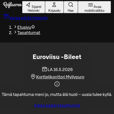
Siirry pääsisältöön
Sijainti
Avaa
Helsinki
Kirjaudu
Hae
mobiilivalikko
Varaa pöytä
Helsinki
Etusivu
Tapahtumat
Euroviisu -Bileet
LA 16.5.2026
Korttelikonttori Myllypuro
Tämä tapahtuma meni jo, mutta älä huoli – uusia tulee kyllä.
Katso kaikki tapahtumat