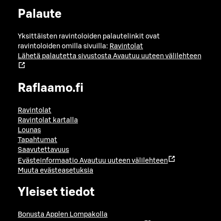
Palaute
Yksittäisten ravintoloiden palautelinkit ovat
ravintoloiden omilla sivuilla:
Ravintolat
Lähetä palautetta sivustosta
Avautuu uuteen välilehteen
Raflaamo.fi
Ravintolat
Ravintolat kartalla
Lounas
Tapahtumat
Saavutettavuus
Evästeinformaatio
Avautuu uuteen välilehteen
Muuta evästeasetuksia
Yleiset tiedot
Bonusta Applen Lompakolla