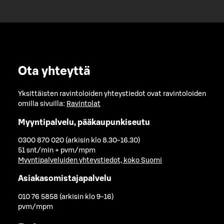
Ota yhteyttä
Yksittäisten ravintoloiden yhteystiedot ovat ravintoloiden
omilla sivuilla:
Ravintolat
Myyntipalvelu, pääkaupunkiseutu
0300 870 020 (arkisin klo 8.30-16.30)
51 snt/min + pvm/mpm
Myyntipalveluiden yhteystiedot, koko Suomi
Asiakasomistajapalvelu
010 76 5858 (arkisin klo 9-16)
pvm/mpm