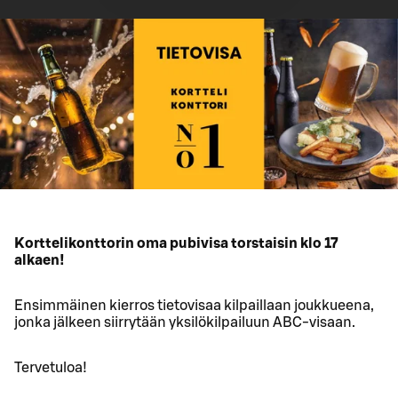
Korttelikonttorin oma pubivisa torstaisin klo 17
alkaen!
Ensimmäinen kierros tietovisaa kilpaillaan joukkueena,
jonka jälkeen siirrytään yksilökilpailuun ABC-visaan.
Tervetuloa!