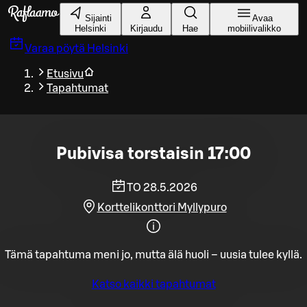
Siirry pääsisältöön
Sijainti
Avaa
Helsinki
Kirjaudu
Hae
mobiilivalikko
Varaa pöytä
Helsinki
Etusivu
Tapahtumat
Pubivisa torstaisin 17:00
TO 28.5.2026
Korttelikonttori Myllypuro
Tämä tapahtuma meni jo, mutta älä huoli – uusia tulee kyllä.
Katso kaikki tapahtumat