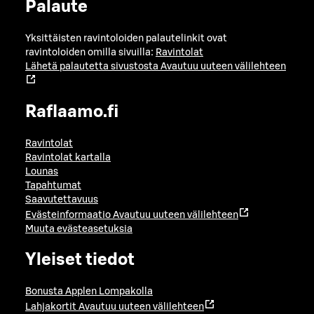
Palaute
Yksittäisten ravintoloiden palautelinkit ovat
ravintoloiden omilla sivuilla:
Ravintolat
Lähetä palautetta sivustosta
Avautuu uuteen välilehteen
Raflaamo.fi
Ravintolat
Ravintolat kartalla
Lounas
Tapahtumat
Saavutettavuus
Evästeinformaatio
Avautuu uuteen välilehteen
Muuta evästeasetuksia
Yleiset tiedot
Bonusta Applen Lompakolla
Lahjakortit
Avautuu uuteen välilehteen