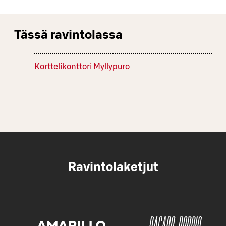
Tässä ravintolassa
Korttelikonttori Myllypuro
Ravintolaketjut