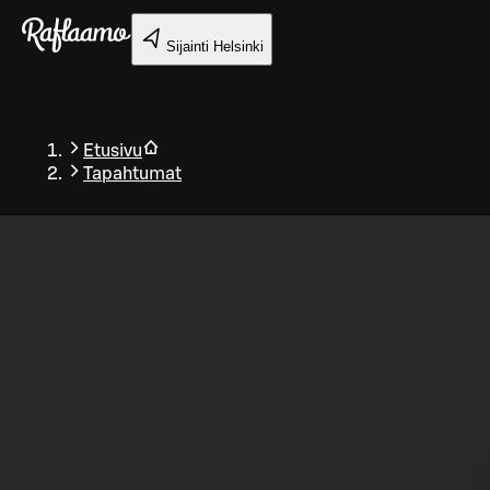
Siirry pääsisältöön
Sijainti
Helsinki
Etusivu
Tapahtumat
Takaisin