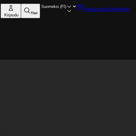
Varaa pöytä
Helsinki
Hae
Kirjaudu