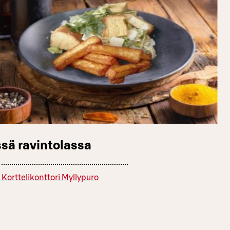
sä ravintolassa
Korttelikonttori Myllypuro