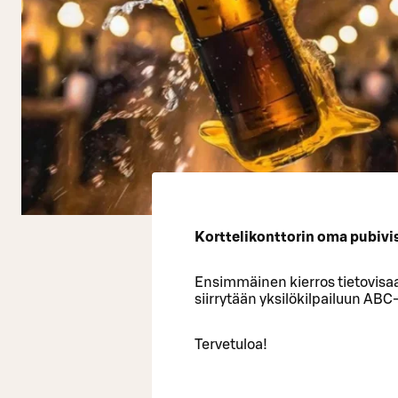
Korttelikonttorin oma pubivisa
Ensimmäinen kierros tietovisaa
siirrytään yksilökilpailuun ABC
Tervetuloa!