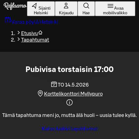
Siirry pääsisältöön
Sijainti
Avaa
Helsinki
Kirjaudu
Hae
mobiilivalikko
Varaa pöytä
Helsinki
Etusivu
Tapahtumat
Pubivisa torstaisin 17:00
TO 14.5.2026
Korttelikonttori Myllypuro
Tämä tapahtuma meni jo, mutta älä huoli – uusia tulee kyllä.
Katso kaikki tapahtumat