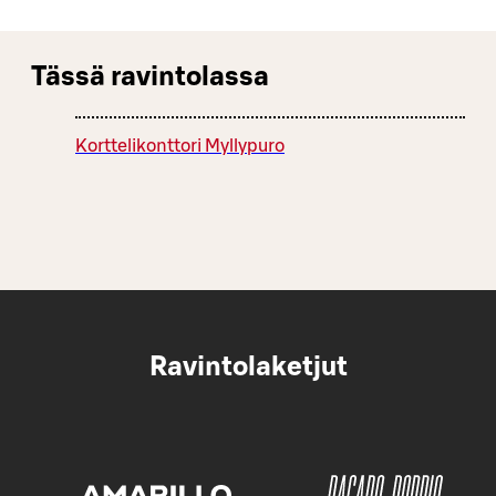
Tässä ravintolassa
Korttelikonttori Myllypuro
Ravintolaketjut