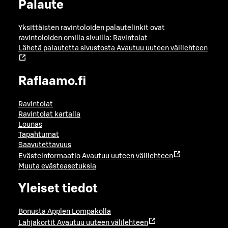
Palaute
Yksittäisten ravintoloiden palautelinkit ovat
ravintoloiden omilla sivuilla:
Ravintolat
Lähetä palautetta sivustosta
Avautuu uuteen välilehteen
Raflaamo.fi
Ravintolat
Ravintolat kartalla
Lounas
Tapahtumat
Saavutettavuus
Evästeinformaatio
Avautuu uuteen välilehteen
Muuta evästeasetuksia
Yleiset tiedot
Bonusta Applen Lompakolla
Lahjakortit
Avautuu uuteen välilehteen