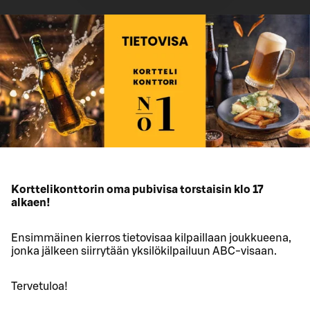
Korttelikonttorin oma pubivisa torstaisin klo 17
alkaen!
Ensimmäinen kierros tietovisaa kilpaillaan joukkueena,
jonka jälkeen siirrytään yksilökilpailuun ABC-visaan.
Tervetuloa!