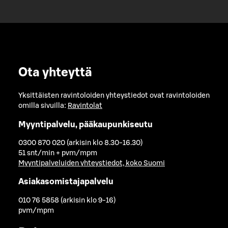
Ota yhteyttä
Yksittäisten ravintoloiden yhteystiedot ovat ravintoloiden
omilla sivuilla:
Ravintolat
Myyntipalvelu, pääkaupunkiseutu
0300 870 020 (arkisin klo 8.30-16.30)
51 snt/min + pvm/mpm
Myyntipalveluiden yhteystiedot, koko Suomi
Asiakasomistajapalvelu
010 76 5858 (arkisin klo 9-16)
pvm/mpm