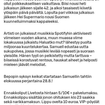
ollut poikkeuksellisen vaikuttava. Biisi nousi heti
julkaisun jälkeen sijalle 42. ja alkoi tasaisesti kiivetä
ylöspäin päivä päivältä. Lopulta pari viikkoa julkaisun
jälkeen Hei Supermario nousi Suomen
kuunnelluimmaksi kappaleeksi.
Artisti on julkaissut musiikkia Spotifyhin aktiivisesti
viimeisen vuoden aikana, muun muassa viime
lokakuussa julkaistu Haluatko mut? lähestyy puolta
miljoonaa kuuntelukertaa. Samuell edustaa uutta
sukupolvea, jossa musiikki leviää nopeasti ja suoraan
yleisölle. Hänen tyyli on pelkistetty mutta tarttuva –
biiseissä korostuvat rentous, hauskat aiheet ja helposti
mieleen jäävät melodiat.
Bepopin syksyn keikat startataan Samuellin tahtiin
elokuussa perjantaina 28.8.!
Ennakkoliput Livetosta hintaan 5/10€ + palvelumaksu.
Ennakkolippu sisältää jonon ohituksen klo 23 saakka
sekä narikkamaksun. Lippu ovelta 10 euroa. VIP-pöydät