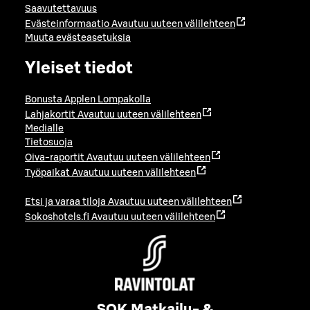
Saavutettavuus
Evästeinformaatio
Avautuu uuteen välilehteen
Muuta evästeasetuksia
Yleiset tiedot
Bonusta Applen Lompakolla
Lahjakortit
Avautuu uuteen välilehteen
Medialle
Tietosuoja
Oiva-raportit
Avautuu uuteen välilehteen
Työpaikat
Avautuu uuteen välilehteen
Etsi ja varaa tiloja
Avautuu uuteen välilehteen
Sokoshotels.fi
Avautuu uuteen välilehteen
SOK Matkailu- &