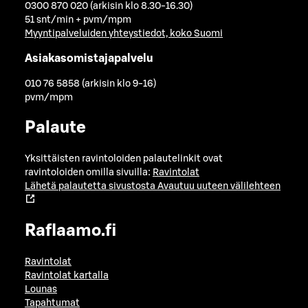
0300 870 020 (arkisin klo 8.30-16.30)
51 snt/min + pvm/mpm
Myyntipalveluiden yhteystiedot, koko Suomi
Asiakasomistajapalvelu
010 76 5858 (arkisin klo 9-16)
pvm/mpm
Palaute
Yksittäisten ravintoloiden palautelinkit ovat
ravintoloiden omilla sivuilla:
Ravintolat
Lähetä palautetta sivustosta
Avautuu uuteen välilehteen
Raflaamo.fi
Ravintolat
Ravintolat kartalla
Lounas
Tapahtumat