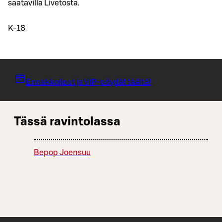
saatavilla Livetosta.
K-18
Ennakkoliput ja VIP-pöydät täältä!
Tässä ravintolassa
Bepop Joensuu