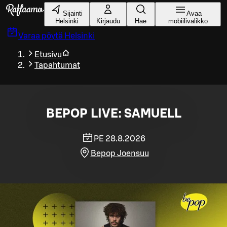
Siirry pääsisältöön
Sijainti
Avaa
Helsinki
Kirjaudu
Hae
mobiilivalikko
Varaa pöytä
Helsinki
Etusivu
Tapahtumat
BEPOP LIVE: SAMUELL
PE 28.8.2026
Bepop Joensuu