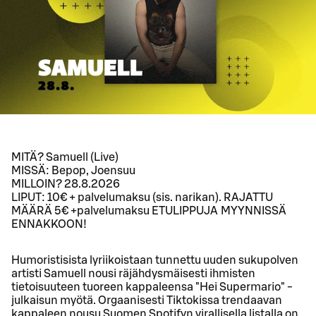
MITÄ? Samuell (Live)
MISSÄ: Bepop, Joensuu
MILLOIN? 28.8.2026
LIPUT: 10€ + palvelumaksu (sis. narikan). RAJATTU
MÄÄRÄ 5€ +palvelumaksu ETULIPPUJA MYYNNISSÄ
ENNAKKOON!
Humoristisista lyriikoistaan tunnettu uuden sukupolven
artisti Samuell nousi räjähdysmäisesti ihmisten
tietoisuuteen tuoreen kappaleensa "Hei Supermario" -
julkaisun myötä. Orgaanisesti Tiktokissa trendaavan
kappaleen nousu Suomen Spotifyn virallisella listalla on