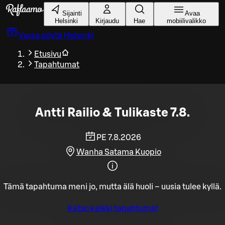
Siirry pääsisältöön
Sijainti
Avaa
Helsinki
Kirjaudu
Hae
mobiilivalikko
Varaa pöytä
Helsinki
Etusivu
Tapahtumat
Antti Railio & Tulikaste 7.8.
PE 7.8.2026
Wanha Satama Kuopio
Tämä tapahtuma meni jo, mutta älä huoli – uusia tulee kyllä.
Katso kaikki tapahtumat