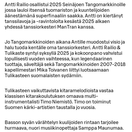
Antti Railio osallistui 2025 Seinäjoen Tangomarkkinoille
jossa lauloi itsensä tuomariston ja kuuntelijoiden
äänestämänä superfinaaliin saakka. Antti on kiertänyt
tanssilavoja ja -ravintoloita kesästä 2025 alkaen
yhdessä tanssiorkesteri ManTran kanssa.
Jo Tangomarkkinoiden aikana Antille muodostui visio ja
halu tuoda kentälle oma tanssiorkesteri. Antti Railio &
Tulikaste syntyi syksyllä 2025 ja kokoonpano vahvistui
lopullisesti vuoden vaihteessa, kun legendaarinen
tuottaja, säveltäjä sekä Tangomarkkinoiden 2007-2018
kapellimestari Mika Toivanen liittyi luotsaamaan
Tulikasteen suomalaisten sydämiin.
Tulikasteen vaikuttavista kitaramelodioista vastaa
klassisen kitarakoulutuksen omaava multi-
instrumentalisti Timo Niemistö. Timo on toiminut
Suomen kärki-artistien taustalla jo vuosia.
Basson syvän värähtelyn kuulijoiden rintaan tarjoilee
hurmaava, nuori musiikinopettaja Samppa Maunumaa.