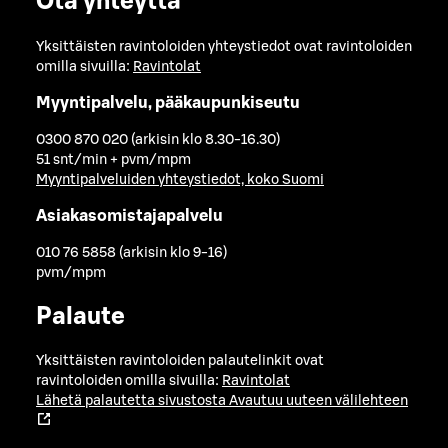
Ota yhteyttä
Yksittäisten ravintoloiden yhteystiedot ovat ravintoloiden
omilla sivuilla:
Ravintolat
Myyntipalvelu, pääkaupunkiseutu
0300 870 020 (arkisin klo 8.30-16.30)
51 snt/min + pvm/mpm
Myyntipalveluiden yhteystiedot, koko Suomi
Asiakasomistajapalvelu
010 76 5858 (arkisin klo 9-16)
pvm/mpm
Palaute
Yksittäisten ravintoloiden palautelinkit ovat
ravintoloiden omilla sivuilla:
Ravintolat
Lähetä palautetta sivustosta
Avautuu uuteen välilehteen