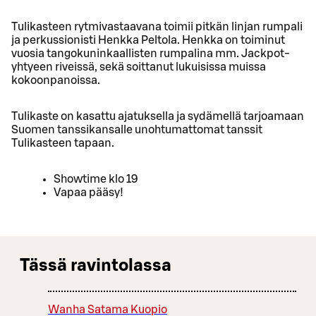
Tulikasteen rytmivastaavana toimii pitkän linjan rumpali
ja perkussionisti Henkka Peltola. Henkka on toiminut
vuosia tangokuninkaallisten rumpalina mm. Jackpot-
yhtyeen riveissä, sekä soittanut lukuisissa muissa
kokoonpanoissa.
Tulikaste on kasattu ajatuksella ja sydämellä tarjoamaan
Suomen tanssikansalle unohtumattomat tanssit
Tulikasteen tapaan.
Showtime klo 19
Vapaa pääsy!
Tässä ravintolassa
Wanha Satama Kuopio