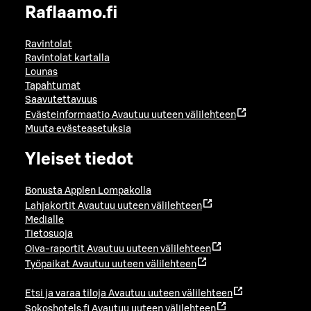
Raflaamo.fi
Ravintolat
Ravintolat kartalla
Lounas
Tapahtumat
Saavutettavuus
Evästeinformaatio
Avautuu uuteen välilehteen
Muuta evästeasetuksia
Yleiset tiedot
Bonusta Applen Lompakolla
Lahjakortit
Avautuu uuteen välilehteen
Medialle
Tietosuoja
Oiva-raportit
Avautuu uuteen välilehteen
Työpaikat
Avautuu uuteen välilehteen
Etsi ja varaa tiloja
Avautuu uuteen välilehteen
Sokoshotels.fi
Avautuu uuteen välilehteen