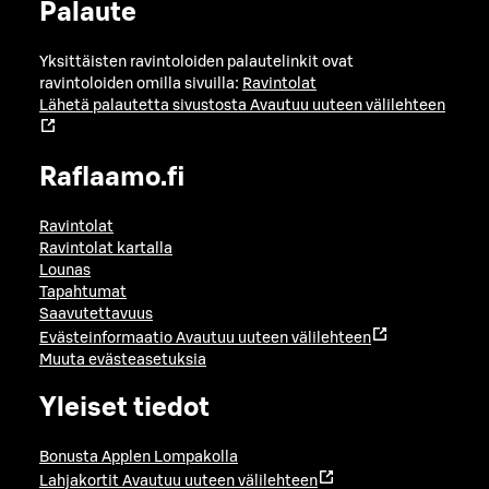
Palaute
Yksittäisten ravintoloiden palautelinkit ovat
ravintoloiden omilla sivuilla:
Ravintolat
Lähetä palautetta sivustosta
Avautuu uuteen välilehteen
Raflaamo.fi
Ravintolat
Ravintolat kartalla
Lounas
Tapahtumat
Saavutettavuus
Evästeinformaatio
Avautuu uuteen välilehteen
Muuta evästeasetuksia
Yleiset tiedot
Bonusta Applen Lompakolla
Lahjakortit
Avautuu uuteen välilehteen