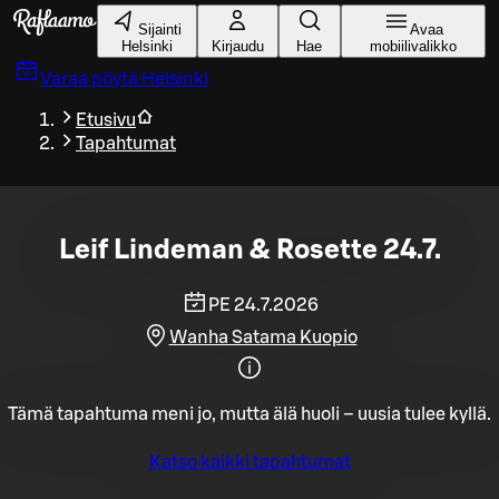
Siirry pääsisältöön
Sijainti
Avaa
Helsinki
Kirjaudu
Hae
mobiilivalikko
Varaa pöytä
Helsinki
Etusivu
Tapahtumat
Leif Lindeman & Rosette 24.7.
PE 24.7.2026
Wanha Satama Kuopio
Tämä tapahtuma meni jo, mutta älä huoli – uusia tulee kyllä.
Katso kaikki tapahtumat