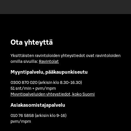
Ota yhteyttä
Yksittäisten ravintoloiden yhteystiedot ovat ravintoloiden
omilla sivuilla:
Ravintolat
Myyntipalvelu, pääkaupunkiseutu
0300 870 020 (arkisin klo 8.30-16.30)
51 snt/min + pvm/mpm
Myyntipalveluiden yhteystiedot, koko Suomi
Asiakasomistajapalvelu
010 76 5858 (arkisin klo 9-16)
pvm/mpm