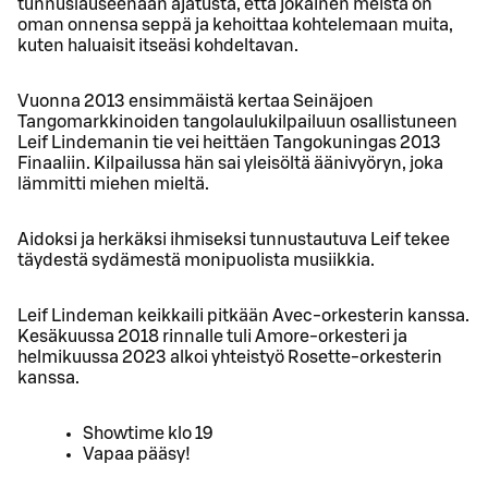
tunnuslauseenaan ajatusta, että jokainen meistä on
oman onnensa seppä ja kehoittaa kohtelemaan muita,
kuten haluaisit itseäsi kohdeltavan.
Vuonna 2013 ensimmäistä kertaa Seinäjoen
Tangomarkkinoiden tangolaulukilpailuun osallistuneen
Leif Lindemanin tie vei heittäen Tangokuningas 2013
Finaaliin. Kilpailussa hän sai yleisöltä äänivyöryn, joka
lämmitti miehen mieltä.
Aidoksi ja herkäksi ihmiseksi tunnustautuva Leif tekee
täydestä sydämestä monipuolista musiikkia.
Leif Lindeman keikkaili pitkään Avec-orkesterin kanssa.
Kesäkuussa 2018 rinnalle tuli Amore-orkesteri ja
helmikuussa 2023 alkoi yhteistyö Rosette-orkesterin
kanssa.
Showtime klo 19
Vapaa pääsy!